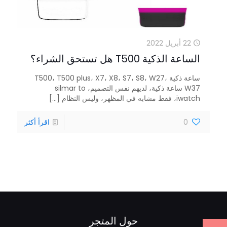
22 أبريل 2022
الساعة الذكية T500 هل تستحق الشراء؟
ساعة ذكية T500، T500 plus، X7، X8، S7، S8، W27،
W37 ساعة ذكية، لديهم نفس التصميم، silmar to
iwatch، فقط مشابه في المظهر، وليس النظام
[...]
0
اقرأ أكثر
حول المتجر