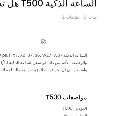
الساعة الذكية T500 هل تستحق الشراء؟
فئات
العلامات
واسمحوا لي أن أعرض لك المزيد من هذه الساعة المه
مواصفات T500
الموديل: T500
التطبيق: صالح برو