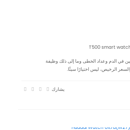
iwa، ويعمل فقط مع IOS. معدل ضربات القلب والأكسجين في الدم وعداد الخطى وما إلى ذلك وظيفة
يشارك