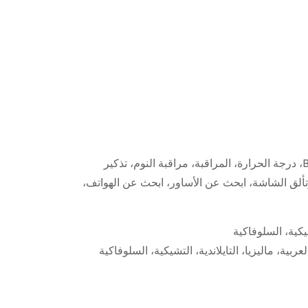
معلمة الوظيفة: الخطوة، المسافة، السعرات الحرارية، معدل ضربات القلب/ضغط الدم/الأكسجين، مكالمة BT، موسيقى BT، درجة الحرارة، المراقبة، مراقبة النوم، تذكير
وتألق الشاشة، ابحث عن الأساور، ابحث عن الهواتف،
شيكية، السلوفاكية