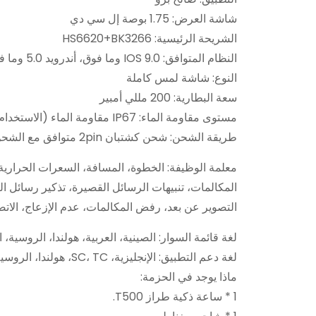
شاشة العرض: 1.75 بوصة إل سي دي
الشريحة الرئيسية: HS6620+BK3266
النظام المتوافق: IOS 9.0 وما فوق، أندرويد 5.0 وما فوق
النوع: شاشة لمس كاملة
سعة البطارية: 200 مللي أمبير
مستوى مقاومة الماء: IP67 مقاومة الماء (الاستخدام اليومي فقط، بدون سباحة/غوص/استحمام)
طريقة الشحن: شحن كشتبان 2pin متوافق مع الشحن اللاسلكي
المكالمات، تنبيهات الرسائل القصيرة، تذكير رسائل ا
التصوير عن بعد، رفض المكالمات، عدم الإزعاج، الا
لغة قائمة السوار: الصينية، العربية، هولندا، الروسية، ال
لغة دعم التطبيق: الإنجليزية، SC، TC، هولندا، الروسية، الفرنسية، الألمانية، البرتغالية، الإسبانية، التركية، اليابانية، البولندية، العربية، ماليزيا، التايلاندية، التشيكية، السلوفاكية
ماذا يوجد في الحزمة:
1 * ساعة ذكية طراز T500.