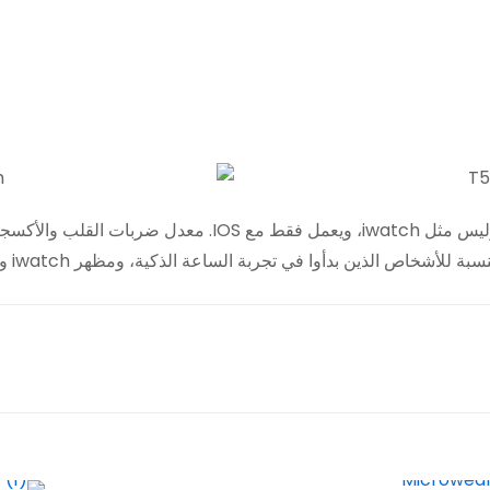
يعمل مع نظام Android 5.0 أعلاه وIOS 9.0 أعلاه، وليس مثل tch
 بدأوا في تجربة الساعة الذكية، ومظهر iwatch والسعر الرخيص، ليس اختيارًا سيئًا.