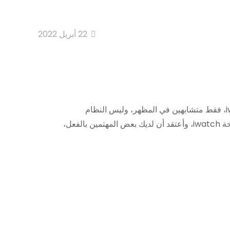
22 أبريل 2022
الساعة الذكية T500، T500 plus، X7، X8، S7، S8، W27، W37 الساعة الذكية، لديهم نفس التصميم، silmar إلى iwatch، فقط متشابهين في المظهر، وليس النظام
والوظيفة. الأهم من ذلك هو سعر الساعة الذكية T500، 1/10 من iwatch، $25.99 فقط. مقابل هذا السعر، يمكنك شراء نسخة iwatch، وأعتقد أن لديك بعض المهتمين بالفعل،