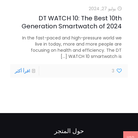
يوليو 27, 2024
DT WATCH 10: The Best 10th
Generation Smartwatch of 2024
In the fast-paced and high-pressure world we
live in today, more and more people are
focusing on health and efficiency. The DT
[...]
WATCH 10 smartwatch is
3
اقرأ أكثر
حول المتجر
USD