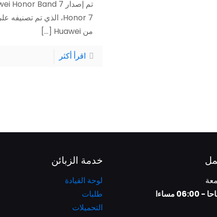
Honor 7، الذي تم تصن
من Huawei
[...]
اقرأ أكثر
مل
خدمة الزبائن
معة
لوحة القيادة
طلبات
التحميلات