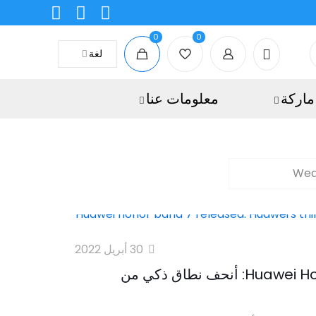
0
0
لغة
ماركة
معلومات عنا
Wea
30 أبريل 2022
تم إصدار Huawei Honor Band 7: أنحف نطاق ذكي من