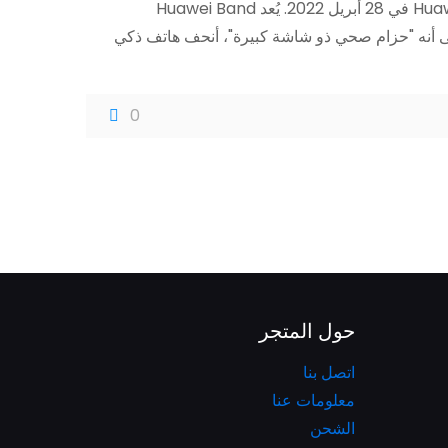
تم إصدار Huawei Honor Band 7 في 28 أبريل 2022. يُعد Huawei Band
يفه على أنه "حزام صحي ذو شاشة كبيرة"، أنحف هاتف ذكي
0
حول المتجر
اتصل بنا
معلومات عنا
الشحن