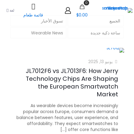
0
لغة
$0.00
قائمة طعام
الجميع
تسوق الأخبار
ساعة ذكية جديدة
Wearable News
يونيو 13, 2025
JL7012F6 vs JL7013F6: How Jerry
Technology Chips Are Shaping
the European Smartwatch
Market
As wearable devices become increasingly
popular across Europe, consumers demand a
balance between features, user experience, and
affordability. They expect smartwatches to
[...]
offer core functions like