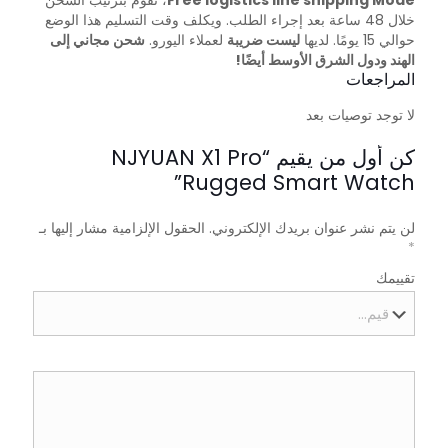
Free logistics line shipping Mode
، نقوم بترتيب الشحن
خلال 48 ساعة بعد إجراء الطلب. ويكلف وقت التسليم هذا الوضع
حوالي 15 يومًا. لديها
ليست ضريبة
لعملاء اليورو.
شحن مجاني إلى
الهند ودول الشرق الأوسط أيضًا!
المراجعات
لا توجد توصيات بعد
كن أول من يقيم “NJYUAN X1 Pro
Rugged Smart Watch”
لن يتم نشر عنوان بريدك الإلكتروني.
الحقول الإلزامية مشار إليها بـ
*
تقييمك