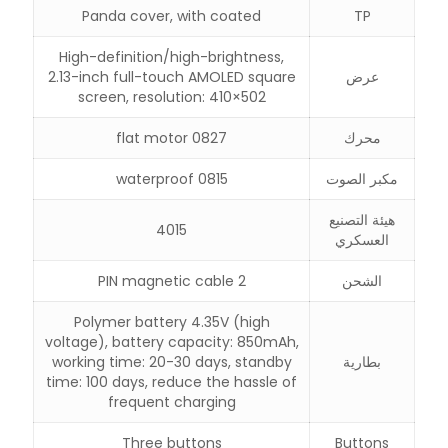
Panda cover, with coated
TP
High-definition/high-brightness,
عرض
2.13-inch full-touch AMOLED square
screen, resolution: 410×502
محرك
0827 flat motor
مكبر الصوت
0815 waterproof
هيئة التصنيع
4015
العسكري
الشحن
2 PIN magnetic cable
Polymer battery 4.35V (high
voltage), battery capacity: 850mAh,
بطارية
working time: 20-30 days, standby
time: 100 days, reduce the hassle of
frequent charging
Three buttons
Buttons