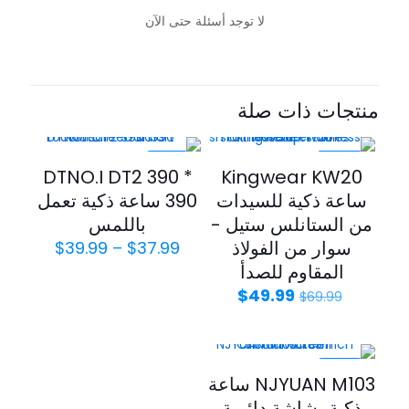
لا توجد أسئلة حتى الآن
منتجات ذات صلة
-21%
-29%
DTNO.I DT2 390 *
Kingwear KW20
ساعة ذكية للسيدات
390 ساعة ذكية تعمل
من الستانلس ستيل -
باللمس
سوار من الفولاذ
$
39.99
–
$
37.99
المقاوم للصدأ
$
49.99
$
69.99
-23%
NJYUAN M103 ساعة
ذكية بشاشة دائرية