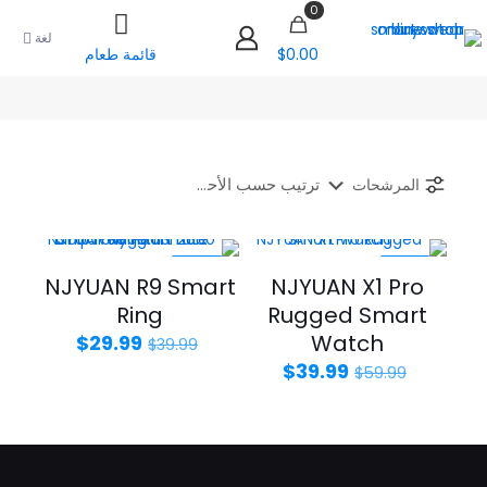
0
لغة
$0.00
قائمة طعام
المرشحات
-25%
-33%
NJYUAN R9 Smart
NJYUAN X1 Pro
Ring
Rugged Smart
Watch
السعر
السعر
$
29.99
$
39.99
الأصلي
الحالي
السعر
السعر
$
39.99
$
59.99
هو:
هو:
الأصلي
الحالي
$29.99.
$39.99.
هو:
هو:
$39.99.
$59.99.