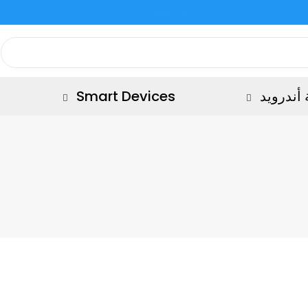
كود خصم 10%: UYRT66EG
أندرويد
Smart Devices