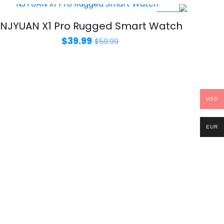
-33%
NJYUAN X1 Pro Rugged Smart Watch
السعر
السعر
$
39.99
$
59.99
الأصلي
الحالي
هو:
هو:
$39.99.
$59.99.
USD
EUR