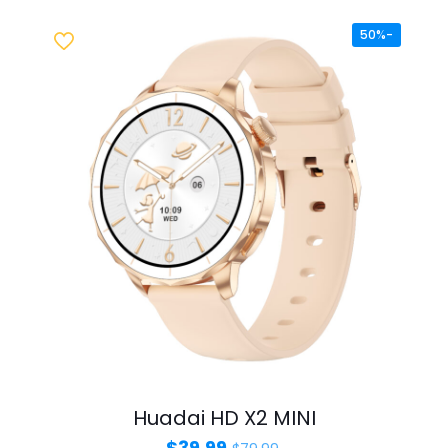
-50%
Huadai HD X2 MINI
السعر
السعر
$
39.99