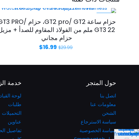
-43%
حزام ساعة GT2 pro/ GT2، حزام T3 PRO
GT3 22 ملم من الفولاذ المقاوم للصدأ + مزيل
حزام مجاني
$
16.99
$
29.99
حول المتجر
خدمة الز
اتصل بنا
لوحة القياد
معلومات عنا
طلبات
الشحن
التحميلات
سياسة الاسترجاع
عناوين
سياسة الخصوصية
تفاصيل ال