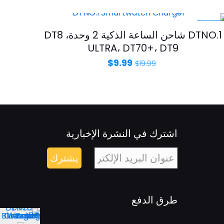
-50%
DTNO.1 شاحن الساعة الذكية 2 وحدة، DT8
ULTRA، DT70+، DT9
$
9.99
$
19.99
اشترك في النشرة الإخبارية
طرق الدفع