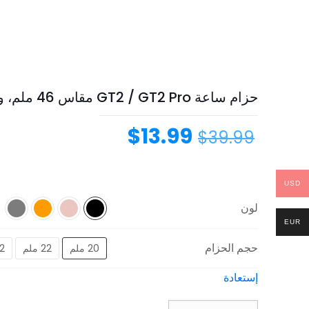
حزام ساعة GT2 / GT2 Pro مقاس 46 ملم، وإبزيم فراشة من الفولاذ المقاوم للصدأ، وحزام من الخيزران بخرزة واحدة + مزيل مجاني للحزام
$
13.99
$
39.99
USD
لون
EUR
حجم الحزام
20 ملم
22 ملم
42 
إستعادة