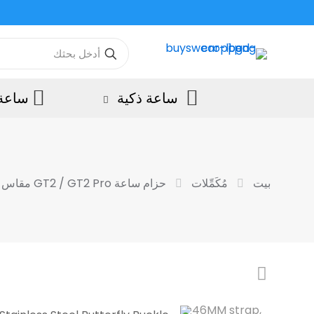
ساعة ذكية
ساعة 
بيت
مُكَمِّلات
حزام ساعة GT2 / GT2 Pro مقاس 46 ملم، وإبزيم فراشة من الفولاذ المقاوم للصدأ، وحزام من الخيزران بخرزة واحدة + مزيل مجاني للحزام