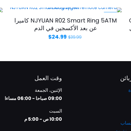
-38%
G/
NJYUAN R02 Smart Ring 5ATM كاميرا
عن بعد الأكسجين في الدم
$
24.99
$
39.99
بائن
وقت العمل
ة
الإثنين، الجمعة
09:00 صباحا - 06:00 مساءا
السبت
10:00 ص - 5:00 م
حساب