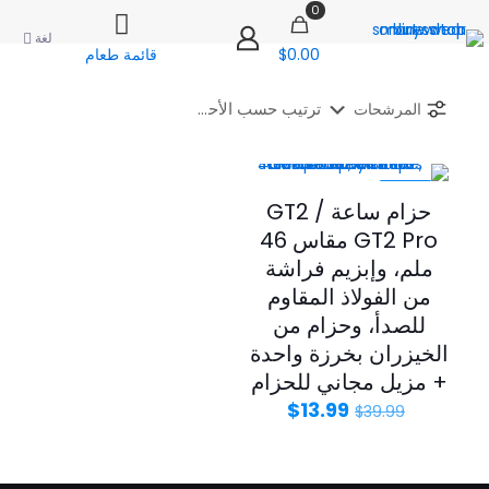
0
لغة
$0.00
قائمة طعام
المرشحات
-65%
حزام ساعة GT2 /
GT2 Pro مقاس 46
ملم، وإبزيم فراشة
من الفولاذ المقاوم
للصدأ، وحزام من
الخيزران بخرزة واحدة
+ مزيل مجاني للحزام
السعر
السعر
$
13.99
$
39.99
الأصلي
الحالي
هو:
هو:
$13.99.
$39.99.