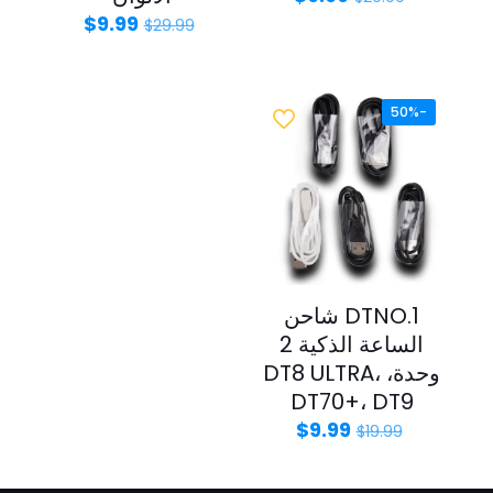
$
9.99
$
29.99
-50%
DTNO.1 شاحن
الساعة الذكية 2
وحدة، DT8 ULTRA،
DT70+، DT9
$
9.99
$
19.99