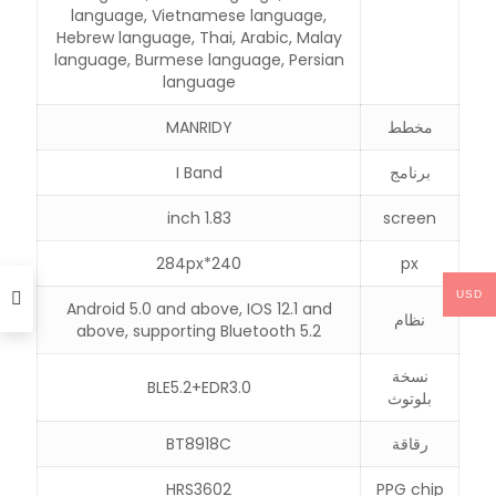
language, Vietnamese language,
Hebrew language, Thai, Arabic, Malay
language, Burmese language, Persian
language
مخطط
MANRIDY
برنامج
I Band
1.83 inch
screen
240*284px
px
USD
Android 5.0 and above, IOS 12.1 and
نظام
above, supporting Bluetooth 5.2
نسخة
BLE5.2+EDR3.0
بلوتوث
رقاقة
BT8918C
HRS3602
PPG chip