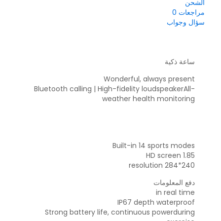
الشحن
مراجعات
0
سؤال وجواب
ساعة ذكية
Wonderful, always present
Bluetooth calling | High-fidelity loudspeakerAll-
weather health monitoring
Built-in 14 sports modes
1.85 HD screen
240*284 resolution
دفع المعلومات
in real time
IP67 depth waterproof
Strong battery life, continuous powerduring