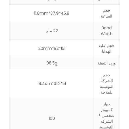
حجم
45.8*37.9*11.8mm
الساعة
Band
22 ملم
Width
حجم علبة
151*92*20mm
الهدايا
وزن التعبئة
96.5g
حجم
الشركة
51*31.2*19.4cm
التونسية
للملاحة
جهاز
كمبيوتر
شخصى /
100
الشركة
التونسية