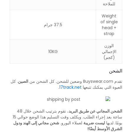
للملاحة
Weight
of single
37.5 جرام
head +
strap
الوزن
الإجمالي
10KG
(كجم)
الشحن
تقدم Buyswear.com وضعين للشحن. كل الشحن من
الصين
. كل
العبوة التي يمكنك تتبعها
17track.net
.
الشحن المجاني عن طريق البريد
، نقوم بترتيب الشحن خلال 48
ساعة بعد إجراء الطلب. ويكلف وقت التسليم هذا الوضع حوالي 15
يومًا. لديها
ليست ضريبة
لعملاء اليورو.
شحن مجاني إلى الهند ودول
الشرق الأوسط أيضًا!