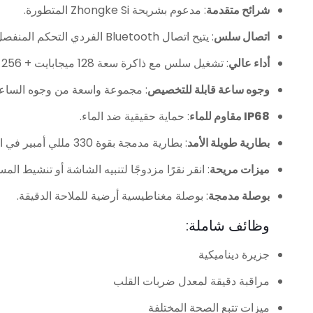
شرائح متقدمة
: مدعوم بشريحة Zhongke Si المتطورة.
اتصال سلس
: يتيح اتصال Bluetooth الفردي التحكم المنفصل في صوت المكالمات والوسائط.
أداء عالي
: تشغيل سلس مع ذاكرة سعة 128 ميجابايت + 256 ميجابايت وتحديثات خلفية تلقائية.
وجوه ساعة قابلة للتخصيص
: مجموعة واسعة من وجوه الساع
IP68 مقاوم للماء
: حماية حقيقية ضد الماء.
بطارية طويلة الأمد
: بطارية مدمجة بقوة 330 مللي أمبير في الساعة للاستخدام الممتد.
ميزات مريحة
: انقر نقرًا مزدوجًا لتنبيه الشاشة أو تنشيط المسا
بوصلة مدمجة
: بوصلة مغناطيسية أرضية للملاحة الدقيقة.
وظائف شاملة:
جزيرة ديناميكية
مراقبة دقيقة لمعدل ضربات القلب
ميزات تتبع الصحة المختلفة