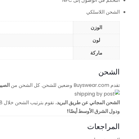
التحكم في الوصول إلى NFC
الشحن اللاسلكي
الوزن
لون
ماركة
الشحن
تقدم Buyswear.com وضعين للشحن. كل الشحن من
الصي
الشحن المجاني عن طريق البريد
، نقوم بترتيب الشحن خلال 48 ساعة بعد إجراء الطلب. ويكلف وقت التسليم هذا الوضع حوالي 15 يومًا. لديها
ودول الشرق الأوسط أيضًا!
المراجعات