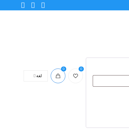
0
0
لغة