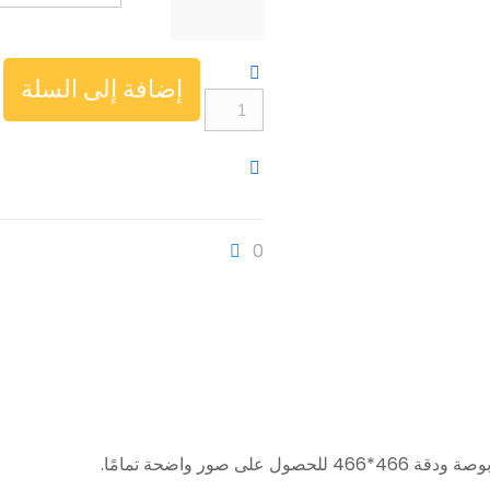
إضافة إلى السلة
كمية
Huadai
HD
Watch
X
0
1.43-
inch,
466*466
AMOLED
Display
Smart
Watch