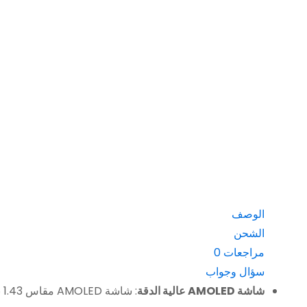
الوصف
الشحن
مراجعات
0
سؤال وجواب
شاشة AMOLED عالية الدقة
: شاشة AMOLED مقاس 1.43 بوصة ودقة 466*466 للحصول على صور واضحة تمامًا.