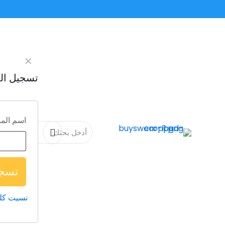
✕
تسجيل ال
اسم المس
تسجي
نسيت كل