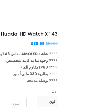
Huadai HD Watch X 1.43 بوصة، 466*466 AMOLED عرض ساعة ذكية
السعر
السعر
$
39.99
$
59.99
الأصلي
الحالي
????
شاشة AMOLED مقاس 1.43 بوصة، 466*466
هو:
هو:
????
وجوه ساعة قابلة للتخصيص
$39.99.
$59.99.
????
IP68 مقاوم للماء
????
بطارية 330 مللي أمبير
????
بوصلة مدمجة
لون
لون