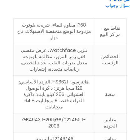
سؤال وجواب
IP68 مقاوم للماء، شريحة بلوتوث
نقاط بيع -
مزدوجة الوضع منخفضة الاستهلاك، تاج
مراكز البيع
دوار
تنزيل Watchface، عرض مقسم،
الخصائص
قفل رمز المرور، مكالمة بلوتوث،
الرئيسية
معدل ضربات القلب، عداد الخطى،
رياضات متعددة، إشعارات
هانترسون HS6621; التردد الأساسي:
128 ميجا هرتز؛ ذاكرة الوصول
منصة
العشوائي: 256 كيلو بايت؛ ذاكرة
القراءة فقط: 8 ميجابايت + 64
ميجابايت
معايير
GB4943.1-2011;GB/T22450.1-
الجودة
2008
مقاس
46*46*12 مللي متر