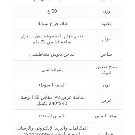
وزن
50 غ
قضية
طلاء فراغ سبائك
تغيير حزام المجموعة سهل، سوار
حزام
ساعة قياسي 22 ملم
شاحن
شاحن دبوس مغناطيسي
منتج صديق
شهادة سي
للبيئة
لون
الفضة السوداء
شاشة عرض IPS مقاس 1.28 بوصة،
عرض
240*240 بكسل
لوحة اللمس
اللمس المتعدد
المكالمات والبريد الإلكتروني والرسائل
إشعارات
النصية القصيرة وWhatsApp