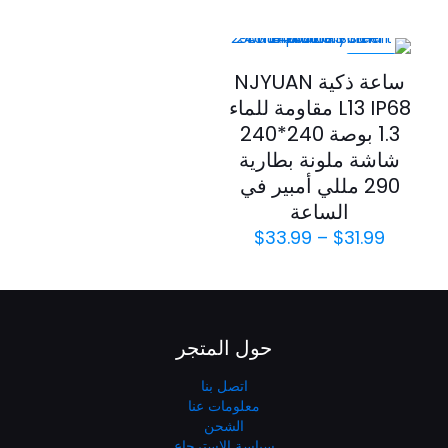
-46%
ساعة ذكية NJYUAN
L13 IP68 مقاومة للماء
1.3 بوصة 240*240
شاشة ملونة بطارية
290 مللي أمبير في
الساعة
$
33.99
–
$
31.99
حول المتجر
اتصل بنا
معلومات عنا
الشحن
سياسة الاسترجاع