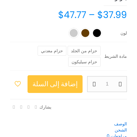
$
47.77
–
$
37.99
لون
حزام من الجلد
حزام معدني
مادة الشريط
حزام سيليكون
إضافة إلى السلة
يشارك
الوصف
الشحن
مراجعات
0