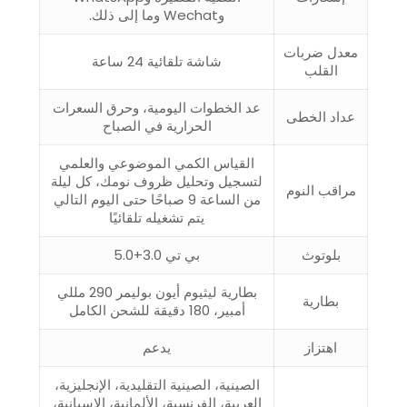
وWechat وما إلى ذلك.
معدل ضربات
شاشة تلقائية 24 ساعة
القلب
عد الخطوات اليومية، وحرق السعرات
عداد الخطى
الحرارية في الصباح
القياس الكمي الموضوعي والعلمي
لتسجيل وتحليل ظروف نومك، كل ليلة
مراقب النوم
من الساعة 9 صباحًا حتى اليوم التالي
يتم تشغيله تلقائيًا
بلوتوث
بي تي 3.0+5.0
بطارية ليثيوم أيون بوليمر 290 مللي
بطارية
أمبير، 180 دقيقة للشحن الكامل
اهتزاز
يدعم
الصينية، الصينية التقليدية، الإنجليزية،
العربية، الفرنسية، الألمانية، الإسبانية،