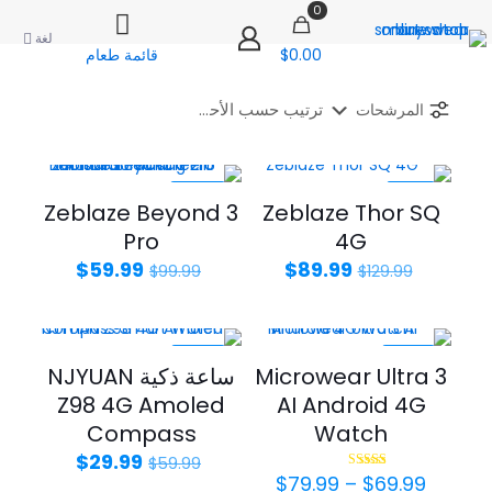
0
لغة
$0.00
قائمة طعام
المرشحات
-40%
-31%
Zeblaze Beyond 3
Zeblaze Thor SQ
Pro
4G
السعر
السعر
السعر
السعر
$
59.99
$
89.99
$
99.99
$
129.99
الأصلي
الحالي
الأصلي
الحالي
هو:
هو:
هو:
هو:
$59.99.
$99.99.
$89.99.
$129.99.
-50%
-30%
Microwear Ultra 3
ساعة ذكية NJYUAN
Z98 4G Amoled
AI Android 4G
Compass
Watch
السعر
السعر
$
29.99
$
59.99
نطاق
الأصلي
الحالي
$
79.99
–
$
69.99
تم التقييم