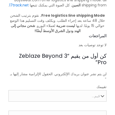
Buyswear.com offer logistics line shipping mode. all
.
17track.net
. كل العبوة التي يمكنك تتبعها
الصين
shipping from
، نقوم بترتيب الشحن
Free logistics line shipping Mode
خلال 48 ساعة بعد إجراء الطلب. ويكلف وقت التسليم هذا الوضع
شحن مجاني إلى
لعملاء اليورو.
ليست ضريبة
حوالي 15 يومًا. لديها
الهند ودول الشرق الأوسط أيضًا!
المراجعات
لا توجد توصيات بعد
كن أول من يقيم “Zeblaze Beyond 3
Pro”
الحقول الإلزامية مشار إليها بـ
لن يتم نشر عنوان بريدك الإلكتروني.
*
تقييمك