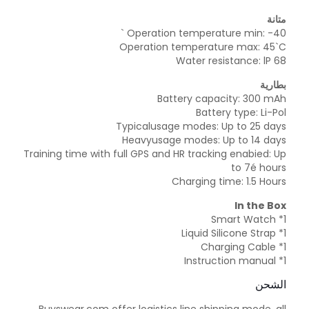
متانة
Operation temperature min: -40 `
Operation temperature max: 45`C
Water resistance: lP 68
بطارية
Battery capacity: 300 mAh
Battery type: Li-Pol
Typicalusage modes: Up to 25 days
Heavyusage modes: Up to 14 days
Training time with full GPS and HR tracking enabied: Up
to 7é hours
Charging time: 1.5 Hours
In the Box
Smart Watch *1
Liquid Silicone Strap *1
Charging Cable *1
Instruction manual *1
الشحن