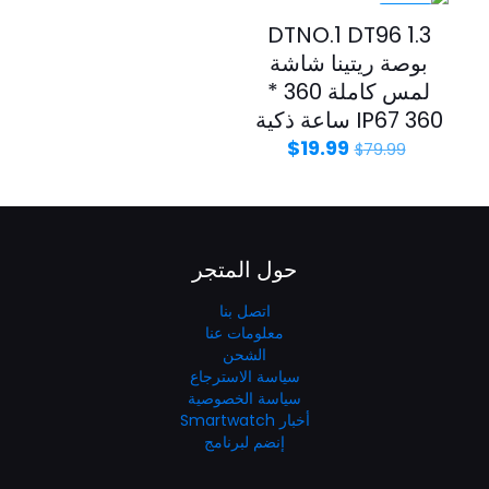
-75%
DTNO.1 DT96 1.3
بوصة ريتينا شاشة
لمس كاملة 360 *
360 IP67 ساعة ذكية
$
19.99
$
79.99
حول المتجر
اتصل بنا
معلومات عنا
الشحن
سياسة الاسترجاع
سياسة الخصوصية
أخبار Smartwatch
إنضم لبرنامج