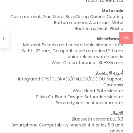
Touch screen: YES
Materials
Case materiak: Zinc Metal BezelDriling Carbon Coating
Button materiak Aluminum Metal
Buckle materiat: Plastic
Wristbands
USD
Material: Durabie and comfortable silicone strap.
Width: 22 mm, Compatible with standard 20 mm
quick release watch bands.
Wrist Circumference: 130-235 mm
أجهزة الاستشعار
Integrated GPS/GLONASS/GALILEO/BEIDOU, Support
Compass
Wrist Heart Rate Monitor,
Pulse Ox Blood Oxygen Saturation Monitor
Proximity sensor, Accelerometer.
الاتصال
Bluetooth version: BLE 5.3
Smartphone Compatability: Android 4.4 or ios 8.0 and
above