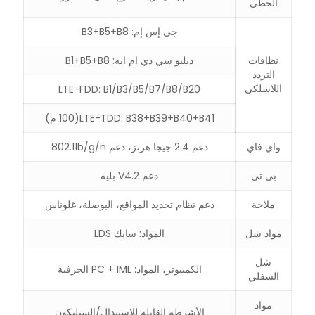
الخطى
جي إس إم: B3+B5+B8
نطاقات
دبليو سي دي ام ايه: B1+B5+B8
التردد
اللاسلكي
LTE-FDD: B1/B3/B5/B7/B8/B20
LTE-TDD: B38+B39+B40+B41(100 م)
واي فاي
دعم 2.4 جيجا هرتز، دعم 802.11b/g/n
بي تي
دعم V4.2 بليه
ملاحة
دعم نظام تحديد المواقع، البوصلة، غلوناس
مواد شل
المواد: سابك LDS
شل
الكمبيوتر، المواد: PC + IML الحرفية
السفلي
مواد
الأشرطة القابلة للاستبدال/السيليكون