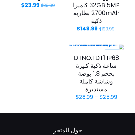
32GB 5MP كاميرا
$
23.99
$
39.99
2700mAh بطارية
ذكية
$
149.99
$
199.99
-35%
DTNO.I DT1 IP68
ساعة ذكية كبيرة
بحجم 1.8 بوصة
وشاشة كاملة
مستديرة
$
28.99
–
$
25.99
حول المتجر