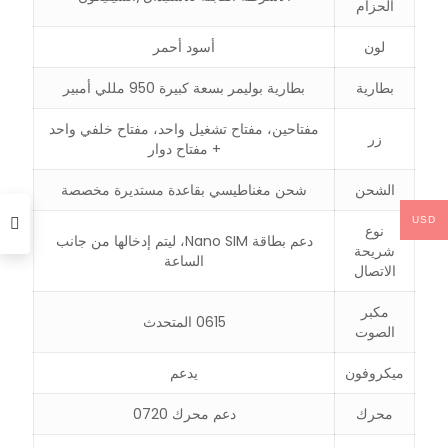
الحزام
لون
أسود أحمر
بطارية
بطارية بوليمر بسعة كبيرة 950 مللي أمبير
مفتاحين، مفتاح تشغيل واحد، مفتاح خلفي واحد
زر
+ مفتاح دوار
الشحن
شحن مغناطيسي بقاعدة مستديرة مخصصة
USD
نوع
دعم بطاقة Nano SIM، ليتم إدخالها من جانب
شريحة
الساعة
الاتصال
مكبر
0615 المتحدث
الصوت
ميكروفون
يدعم
محرك
دعم محرك 0720