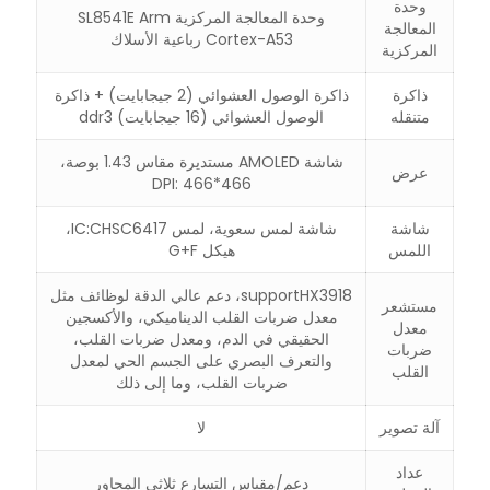
وحدة
وحدة المعالجة المركزية SL8541E Arm
المعالجة
Cortex-A53 رباعية الأسلاك
المركزية
ذاكرة
ذاكرة الوصول العشوائي (2 جيجابايت) + ذاكرة
متنقله
الوصول العشوائي (16 جيجابايت) ddr3
شاشة AMOLED مستديرة مقاس 1.43 بوصة،
عرض
DPI: 466*466
شاشة
شاشة لمس سعوية، لمس IC:CHSC6417،
اللمس
هيكل G+F
supportHX3918، دعم عالي الدقة لوظائف مثل
مستشعر
معدل ضربات القلب الديناميكي، والأكسجين
معدل
الحقيقي في الدم، ومعدل ضربات القلب،
ضربات
والتعرف البصري على الجسم الحي لمعدل
القلب
ضربات القلب، وما إلى ذلك
آلة تصوير
لا
عداد
دعم/مقياس التسارع ثلاثي المحاور