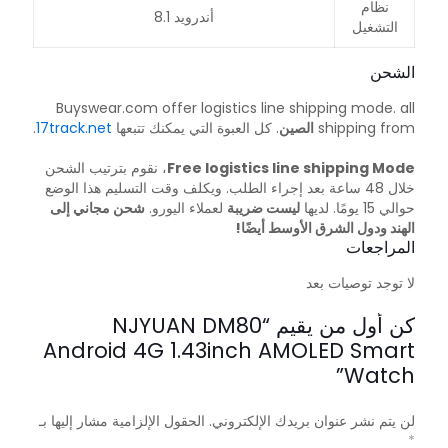
نظام
أندرويد 8.1
التشغيل
الشحن
Buyswear.com offer logistics line shipping mode. all
shipping from
الصين
. كل العبوة التي يمكنك تتبعها
17track.net
.
Free logistics line shipping Mode
، نقوم بترتيب الشحن
خلال 48 ساعة بعد إجراء الطلب. ويكلف وقت التسليم هذا الوضع
حوالي 15 يومًا. لديها
ليست ضريبة
لعملاء اليورو.
شحن مجاني إلى
الهند ودول الشرق الأوسط أيضًا!
المراجعات
لا توجد توصيات بعد
كن أول من يقيم “NJYUAN DM80
Android 4G 1.43inch AMOLED Smart
Watch”
لن يتم نشر عنوان بريدك الإلكتروني.
الحقول الإلزامية مشار إليها بـ
*