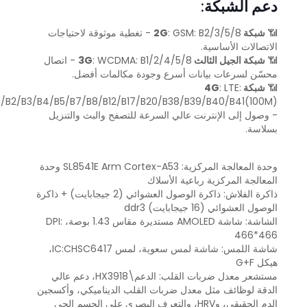
دعم الشبكة
:
📶
شبكة 2G
: GSM: B2/3/5/8 - تغطية موثوقة لاحتياجات
الاتصالات الأساسية.
📶
شبكة الجيل الثالث 3G
: WCDMA: B1/2/4/5/8 - اتصال
محسّن لسرعات بيانات أسرع وجودة مكالمات أفضل.
📶
شبكة 4G
: LTE:
1/B2/B3/B4/B5/B7/B8/B12/B17/B20/B38/B39/B40/B41(100M)
- وصول إلى الإنترنت عالي السرعة للتصفح والبث والتنزيل
بسلاسة.
وحدة المعالجة المركزية: SL8541E Arm Cortex-A53 وحدة
المعالجة المركزية رباعية الأسلاك
ذاكرة الفلاش: ذاكرة الوصول العشوائي (2 جيجابايت) + ذاكرة
الوصول العشوائي (16 جيجابايت) ddr3
الشاشة: شاشة AMOLED مستديرة مقاس 1.43 بوصة، DPI:
466*466
شاشة اللمس: شاشة لمس سعوية، لمس IC:CHSC6417،
هيكل G+F
مستشعر معدل ضربات القلب: الدعم\HX3918، دعم عالي
الدقة لوظائف مثل معدل ضربات القلب الديناميكي، وأكسجين
الدم الحقيقي، وHRV، والتعرف البصري على الجسم الحي