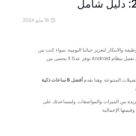
18 مايو 2024
فة والابتكار لتعزيز حياتنا اليومية. سواء كنت من
عشاق اللياقة البدنية، أو محترفًا مشغولًا، أو تبحث ببساطة عن طريقة أكثر ذكاءً للبقاء على اتصال، فإن الساعات الذكية التي تعمل بنظام Android توفر عددًا لا يحصى من
أفضل 6 ساعات ذكية
تاحة، ولكل منها مجموعة فريدة من الميزات والمواصفات. ولمساعدتك على