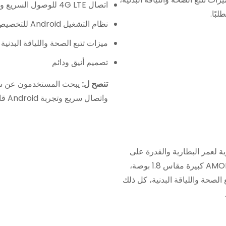
اتصال 4G LTE للوصول السريع والموثوق إلى الشبكة
بًا.
نظام التشغيل Android للتخصيص الشامل
ميزات تتبع الصحة واللياقة البدني
تصميم أنيق ودائم
تنصح ل:
يبحث المستخدمون عن ساع
واتصال سريع وتجربة Android قابلة للتخصيص.
لوية لعمر البطارية والقدرة على
تحمل التكاليف. توفر هذه الساعة الذكية شاشة AMOLED كبيرة مقاس 1.8 بوصة،
 تتبع الصحة واللياقة البدنية، كل ذلك