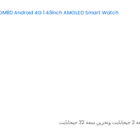
ذاكرة وصول عشوائي (RAM) سعة 2 جيجابايت وتخزين سعة 32 جيجابايت