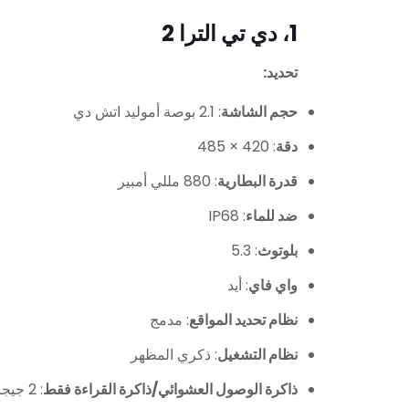
1، دي تي الترا 2
تحديد:
حجم الشاشة
: 2.1 بوصة أموليد اتش دي
دقة
: 420 × 485
قدرة البطارية
: 880 مللي أمبير
ضد للماء
: IP68
بلوتوث
: 5.3
واي فاي
: أيد
نظام تحديد المواقع
: مدمج
نظام التشغيل
: ذكري المظهر
ذاكرة الوصول العشوائي/ذاكرة القراءة فقط
: 2 جيجابايت/16 جيجابايت