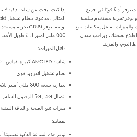
توفر أداءً قويًا في جميع
ظام تشغيل Android القوي، فهو يوفر تجربة مستخدم سلسة
والميزات. بفضل إمكانيات تتبع
بوصة، يوفر CD99 ت
قة البدنية المتقدمة، يبقيك CD99 على اطلاع بصحتك، ويراقب معدل
800 مللي أمبير أداءً طويل الأمد، مما يبقيك على اتصال طوال اليوم.
النوم، والمزيد.
دلائل الميزات:
شاشة AMOLED كبيرة بقياس 2.06 بوصة
نظام تشغيل أندرويد قوي
بطارية بسعة 800 مللي أمبير للاستخدام الممتد
اتصال 4G و5G للوصول السلس إلى الشبكة
ميزات تتبع الصحة واللياقة البدنية
سمات: