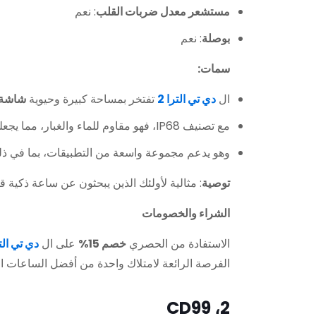
مستشعر معدل ضربات القلب
: نعم
بوصلة
: نعم
سمات:
ال
دي تي الترا 2
تفتخر بمساحة كبيرة وحيوية
شاشة 
مع تصنيف IP68، فهو مقاوم للماء والغبار، مما يجعله مناسبًا لمختلف الأنشطة.
وهو يدعم مجموعة واسعة من التطبيقات، بما في ذلك Google Play وWhatsApp وTikTok، مما يضمن وظائف ش
توصية
: مثالية لأولئك الذين يبحثون عن ساعة ذكية ق
الشراء والخصومات
الاستفادة من الحصري
خصم 15%
على ال
دي تي التر
الفرصة الرائعة لامتلاك واحدة من أفضل الساعات الذكية التي تعم
2، CD99