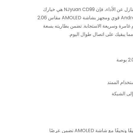
إذا كنت تبحث عن ساعة ذكية لا تتنازل عن الأداء، فإن NJyuan CD99 هي خيارك
المثالي. مدعومًا بنظام تشغيل Android قوي ومجهز بشاشة AMOLED مقاس 2.06
جربة مستخدم غامرة وسريعة الاستجابة. تضمن بطاريته بسعة
توفر هذه الساعة الذكية تصميمًا أنيقًا ونحيفًا مع شاشة AMOLED تضمن عرضًا