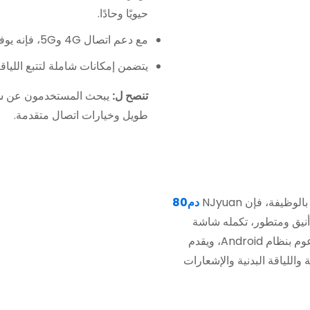
حيويًا وحادًا.
مع دعم اتصال 4G و5G، فإنه يوفر وصولاً سريعًا إلى الإنترنت.
يتضمن إمكانات شاملة لتتبع اللياق
تنصح ل:
يبحث المستخدمون عن ساع
طويل وخيارات اتصال متقدمة.
يفة، فإن NJyuan
دم80
م أنيق ومتطور، تكمله شاشة
AMOLED نابضة بالحياة مقاس 1.43 بوصة. وهو مدعوم بنظام Android، ويقدم
اللياقة البدنية والإشعارات