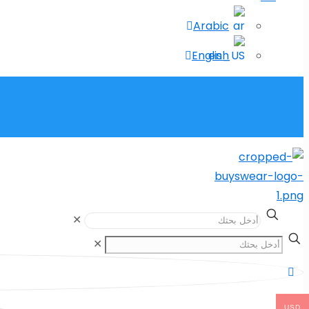
Arabic
English
✕
✕
USD