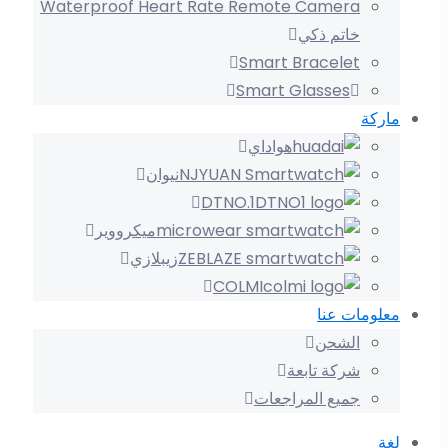
خاتم ذكي
Smart Bracelet
Smart Glasses
ماركة
هواداي
نيوان
DTNO.1
ميكرووير
زيبلازي
COLMI
معلومات عنا
الشحن
شركة تابعة
جميع المراجعات
لغة