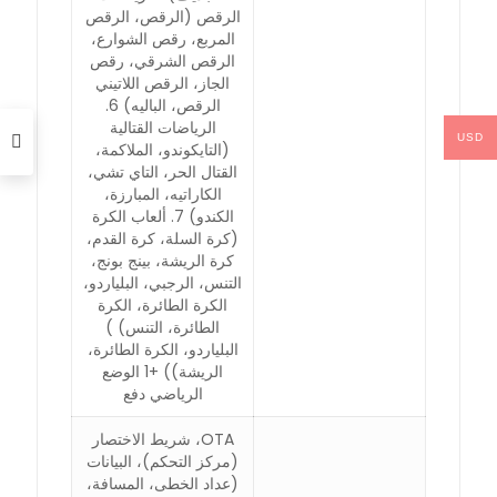
الرقص (الرقص، الرقص
المربع، رقص الشوارع،
الرقص الشرقي، رقص
الجاز، الرقص اللاتيني
الرقص، الباليه) 6.
الرياضات القتالية
USD
(التايكوندو، الملاكمة،
القتال الحر، التاي تشي،
الكاراتيه، المبارزة،
الكندو) 7. ألعاب الكرة
(كرة السلة، كرة القدم،
كرة الريشة، بينج بونج،
التنس، الرجبي، البلياردو،
الكرة الطائرة، الكرة
الطائرة، التنس) )
البلياردو، الكرة الطائرة،
الريشة)) +1 الوضع
الرياضي دفع
OTA، شريط الاختصار
(مركز التحكم)، البيانات
(عداد الخطى، المسافة،