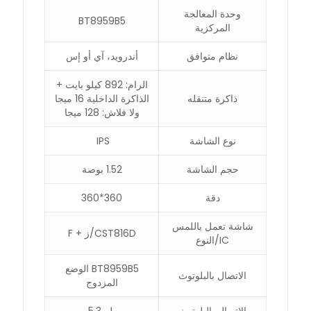
وحدة المعالجة
BT8959B5
المركزية
نظام متوافق
أندرويد، آي أو إس
الرام: 892 كيلو بايت +
ذاكرة متنقله
الذاكرة الداخلية 16 ميجا
ولا فلاش: 128 ميجا
نوع الشاشة
IPS
حجم الشاشة
1.52 بوصة
دقة
360*360
شاشة تعمل باللمس
CST816D/ز + F
IC/النوع
BT8959B5 الوضع
الاتصال بالبلوتوث
المزدوج