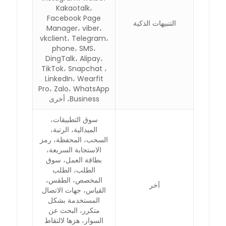
Kakaotalk،
Facebook Page
التنبيهات الذكية
Manager، viber،
vkclient، Telegram،
phone، SMS،
DingTalk، Alipay،
TikTok، Snapchat ،
LinkedIn، Wearfit
Pro، Zalo، WhatsApp
Business، أخرى
سوق التطبيقات،
الميدالية، الرتبة،
السحب، المحفظة، رمز
الاستجابة السريعة،
بطاقة العمل، سوق
الطلب، الطلب
المخصص، الطقس،
آخر
القياس، جهات الاتصال
المستخدمة بشكل
متكرر، البحث عن
السوار، هزها لالتقاط