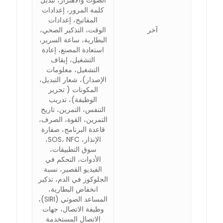
الصوت والاهتزاز، تبديل
كلمة المرور، إعدادات
المفاتيح، إعدادات
آخر
الوقت، التذكير الصحي،
البطارية، ساعة السرير،
استعادة المصنع، إعادة
التشغيل، إيقاف
التشغيل، معلومات
الإصدار)، شعار التبديل،
المكونات ( تحرير
الوظيفة)، تدريب
التنفس، التمرين، تاريخ
التمرين، القوة، الصرف،
قاعدة البرنامج، صفارة
الإنذار، SOS، NFC،
سوق التطبيقات،
الأدوات، التحكم في
الفيديو القصير، نسبة
الجلوكوز في الدم، تذكير
انخفاض البطارية،
المساعد الصوتي (SIRI)،
وظيفة الاتصال، جهات
الاتصال المستخدمة