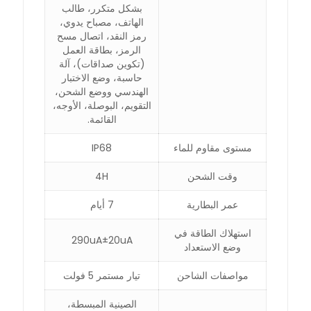
بشكل متكرر، طالب
الهاتف، مصباح يدوي،
رمز النقد، اتصال مسح
الرمز، بطاقة العمل
(تكوين صداقات)، آلة
حاسبة، وضع الاختبار
الهندسي ووضع الشحن،
التقويم، البوصلة، الأوجه،
القائمة.
مستوى مقاوم للماء
IP68
وقت الشحن
4H
عمر البطارية
7 أيام
استهلاك الطاقة في
290uA±20uA
وضع الاستعداد
مواصفات الشاحن
تيار مستمر 5 فولت
الصينية المبسطة،