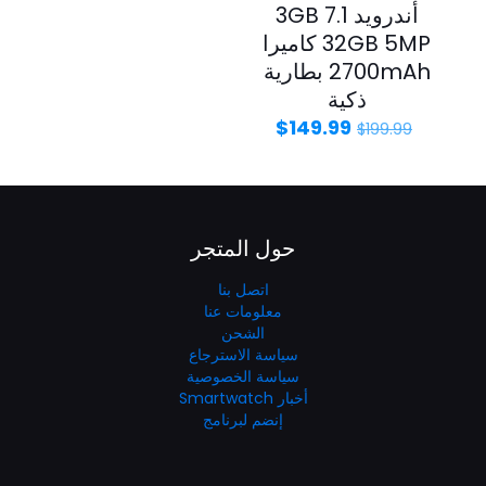
أندرويد 7.1 3GB
32GB 5MP كاميرا
2700mAh بطارية
ذكية
$
149.99
$
199.99
حول المتجر
اتصل بنا
معلومات عنا
الشحن
سياسة الاسترجاع
سياسة الخصوصية
أخبار Smartwatch
إنضم لبرنامج