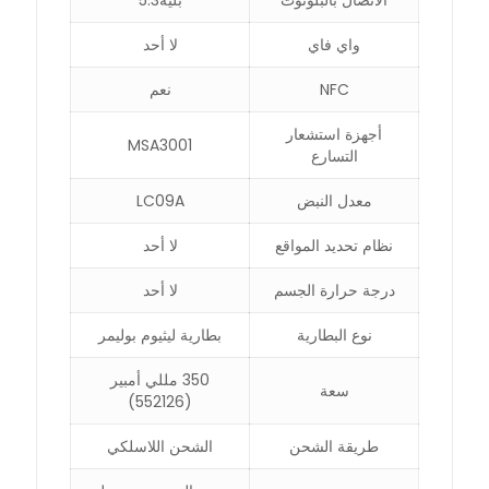
الاتصال بالبلوتوث
بليه5.3
واي فاي
لا أحد
NFC
نعم
أجهزة استشعار
MSA3001
التسارع
معدل النبض
LC09A
نظام تحديد المواقع
لا أحد
درجة حرارة الجسم
لا أحد
نوع البطارية
بطارية ليثيوم بوليمر
350 مللي أمبير
سعة
(552126)
طريقة الشحن
الشحن اللاسلكي