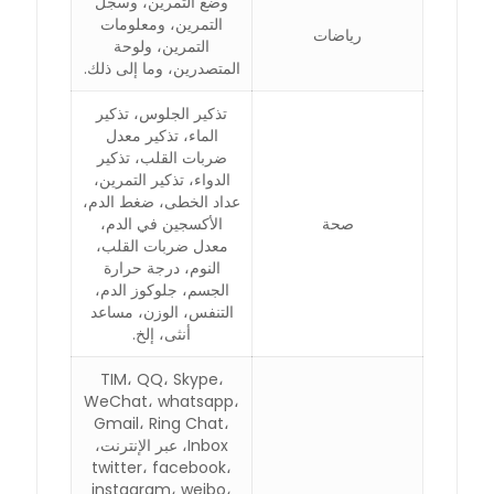
وضع التمرين، وسجل
التمرين، ومعلومات
رياضات
التمرين، ولوحة
المتصدرين، وما إلى ذلك.
تذكير الجلوس، تذكير
الماء، تذكير معدل
ضربات القلب، تذكير
الدواء، تذكير التمرين،
عداد الخطى، ضغط الدم،
صحة
الأكسجين في الدم،
معدل ضربات القلب،
النوم، درجة حرارة
الجسم، جلوكوز الدم،
التنفس، الوزن، مساعد
أنثى، إلخ.
TIM، QQ، Skype،
WeChat، whatsapp،
Gmail، Ring Chat،
Inbox، عبر الإنترنت،
twitter، facebook،
instagram، weibo،