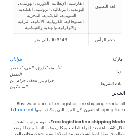
الفارسية، الإيطالية، الكورية، الهولندية،
لغة التطبيق
البولندية، البرتغالية، الروسية، الفنلندية،
السويدية، التايلاندية، المجرية،
السلوفاكية، الكرواتية، الألبانية، التركية
والأوكرانية والهندية والفيتنامية
حجم الرأس
46*10.6 مللي متر
ماركة
هواداي
الأسود، الأزرق، البني، الأخضر
لون
العميق
حزام من الجلد، حزام من
مادة الشريط
السيليكون
الشحن
Buyswear.com offer logistics line shipping mode. all
shipping from
الصين
. كل العبوة التي يمكنك تتبعها
17track.net
.
Free logistics line shipping Mode
، نقوم بترتيب الشحن
خلال 48 ساعة بعد إجراء الطلب. ويكلف وقت التسليم هذا الوضع
حوالي 15 يومًا. لديها
ليست ضريبة
لعملاء اليورو.
شحن مجاني إلى