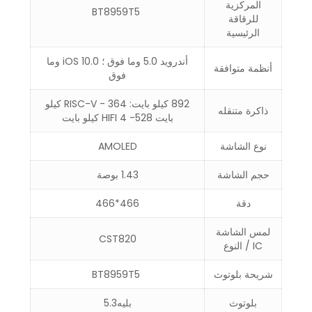
المركزية
BT8959T5
للرقاقة
الرئيسية
أندرويد 5.0 وما فوق ؛ iOS 10.0 وما
أنظمة متوافقة
فوق
892 كيلو بايت: RISC-V - 364 كيلو
ذاكرة متنقله
بايت HIFI 4 -528 كيلو بايت
نوع الشاشة
AMOLED
حجم الشاشة
1.43 بوصة
دقة
466*466
لمس الشاشة
CST820
IC / النوع
شريحة بلوتوث
BT8959T5
بلوتوث
بليه5.3