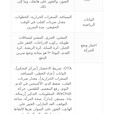
الصور، والعثور على هاتفك، وما إلى
ذلك.
المسافة، السعرات الحرارية، الخطوات،
البيانات
معدل ضربات القلب في الوقت
الرياضية
الحقيقي، مدة التمرين
المشي، الجري، المشي لمسافات
طويلة، ركوب الدراجات، القفز على
اختيار وضع
الحبل، كرة السلة، كرة الريشة، كرة
الحركة
القدم، اليوغا +1 هو بمثابة وضع تمرين
الدفع
OTA، شريط الاختصار (مركز التحكم)،
البيانات (عداد الخطى، المسافة،
السعرات الحرارية)، معدل ضربات
القلب، ضغط الدم، الأكسجين في الدم،
النوم، رفع المعصم، الطقس، حركة
WeChat، المعلومات، التذكير (رسالة،
ماء، مستقر، إنذار)، صحة المرأة، ساعة
التوقف، العد التنازلي، العثور على
الهاتف، العثور على السوار، هزها لالتقاط