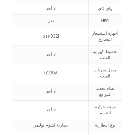
واي فاي
لا أحد
NFC
نعم
أجهزة استشعار
STK8321
التسارع
تخطيط كهربية
لا أحد
القلب
معدل ضربات
LC09A
القلب
نظام تحديد
لا أحد
المواقع
درجة حرارة
لا أحد
الجسم
نوع البطارية
بطارية ليثيوم بوليمر