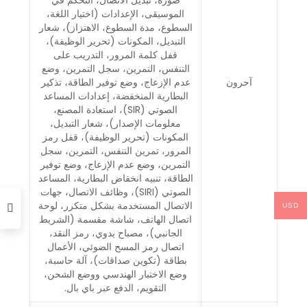
صورة، تبديل الاتصال، التحكم في
الموسيقى، الإعدادات (اختيار اللغة،
السطوع، مدة السطوع، الاهتزاز)، شعار
التبديل، المكونات (تحرير الوظيفة)،
قفل كلمة المرور، التدريب على
التنفس، التمرين، سجل التمرين، وضع
آحرون
عدم الإزعاج، وضع توفير الطاقة، تذكير
البطارية المنخفضة، إعدادات المساعد
الصوتي (SIR)، استعادة المصنع،
معلومات الإصدار)، شعار التبديل،
المكونات (تحرير الوظيفة)، قفل رمز
المرور، تمرين التنفس، التمرين، سجل
التمرين، وضع عدم الإزعاج، وضع توفير
الطاقة، تنبيه انخفاض البطارية، المساعد
الصوتي (SIRI)، وظائف الاتصال، جهات
الاتصال المستخدمة بشكل متكرر، لوحة
USD
اتصال الهاتف، شاشة مقسمة (الشريط
الجانبي)، مصباح يدوي، رمز النقد،
اتصال رمز المسح الضوئي، الأعمال
بطاقة (تكوين صداقات)، آلة حاسبة،
وضع الاختبار الهندسي ووضع الشحن،
التقويم، الدفع عبر باي بال.