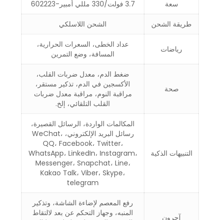
سعة
3.7 فولت/330 مللي أمبير-602223
طريقة الشحن
الشحن اللاسلكي
عداد الخطى، السعرات الحرارية،
رياضات
المسافة، وضع التمرين
ضغط الدم، معدل ضربات القلب،
الأكسجين في الدم، تذكير مستقر،
صحة
مراقبة النوم، مراقبة معدل ضربات
القلب التلقائي، إلخ.
المكالمات الواردة، الرسائل القصيرة،
رسائل البريد الإلكتروني، WeChat،
QQ، Facebook، Twitter،
التنبيهات الذكية
WhatsApp، LinkedIn، Instagram،
Messenger، Snapchat، Line،
Kakao Talk، Viber، Skype،
telegram
رفع المعصم لإضاءة الشاشة، وتذكير
المنبه، وجهاز التحكم عن بعد لالتقاط
آحرون