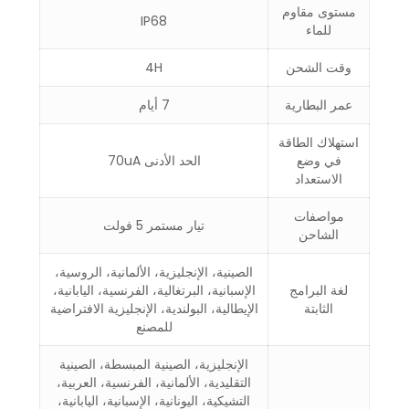
مستوى مقاوم
IP68
للماء
وقت الشحن
4H
عمر البطارية
7 أيام
استهلاك الطاقة
في وضع
الحد الأدنى 70uA
الاستعداد
مواصفات
تيار مستمر 5 فولت
الشاحن
الصينية، الإنجليزية، الألمانية، الروسية،
لغة البرامج
الإسبانية، البرتغالية، الفرنسية، اليابانية،
الثابتة
الإيطالية، البولندية، الإنجليزية الافتراضية
للمصنع
الإنجليزية، الصينية المبسطة، الصينية
التقليدية، الألمانية، الفرنسية، العربية،
التشيكية، اليونانية، الإسبانية، اليابانية،