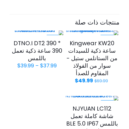
منتجات ذات صلة
-21%
-29%
DTNO.I DT2 390 *
Kingwear KW20
ساعة ذكية للسيدات
390 ساعة ذكية تعمل
من الستانلس ستيل -
باللمس
سوار من الفولاذ
$
39.99
–
$
37.99
المقاوم للصدأ
$
49.99
$
69.99
-23%
NJYUAN LC112
شاشة كاملة تعمل
باللمس BLE 5.0 IP67