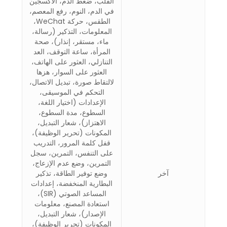
القلب، ضغط الدم، الأكسجين
في الدم، النوم، رفع المعصم،
الطقس، حركة WeChat،
المعلومات، التذكير (رسالة،
ماء، مستقر، إنذار)، صحة
المرأة، ساعة التوقف، العد
التنازلي، العثور على الهاتف،
العثور على السوار، هزها
لالتقاط صورة، تبديل الاتصال،
التحكم في الموسيقى،
الإعدادات (اختيار اللغة،
السطوع، مدة السطوع،
الاهتزاز)، شعار التبديل،
المكونات (تحرير الوظيفة)،
قفل كلمة المرور، التدريب
على التنفس، التمرين، سجل
التمرين، وضع عدم الإزعاج،
آخر
وضع توفير الطاقة، تذكير
البطارية المنخفضة، إعدادات
المساعد الصوتي (SIR)،
استعادة المصنع، معلومات
الإصدار)، شعار التبديل،
المكونات (تحرير الوظيفة)،