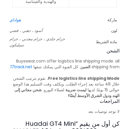
والهندية والفيتنامية
ماركة
هواداي
لون
أسود ، ذهبي ، فضي
حزام جلدي ، حزام معدني ، حزام
مادة الشريط
سيليكون
الشحن
Buyswear.com offer logistics line shipping mode. all
shipping from
الصين
. كل العبوة التي يمكنك تتبعها
17track.net
.
Free logistics line shipping Mode
، نقوم بترتيب الشحن
خلال 48 ساعة بعد إجراء الطلب. ويكلف وقت التسليم هذا الوضع
حوالي 15 يومًا. لديها
ليست ضريبة
لعملاء اليورو.
شحن مجاني إلى
الهند ودول الشرق الأوسط أيضًا!
المراجعات
لا توجد توصيات بعد
كن أول من يقيم “Huadai GT4 Mini