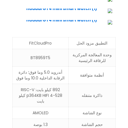
التطبيق مزود الحل
FitCloudPro
وحدة المعالجة المركزية
BT8959T5
للرقاقة الرئيسية
أندرويد 5.0 وما فوق؛ دائرة
أنظمة متوافقة
الرقابة الداخلية 10.0 وما فوق
892 كيلو بايت: RISC-V
ذاكرة متنقله
p364KB HIFI 4-528 كيلو
بايت
نوع الشاشة
AMOLED
حجم الشاشة
1.3 بوصة