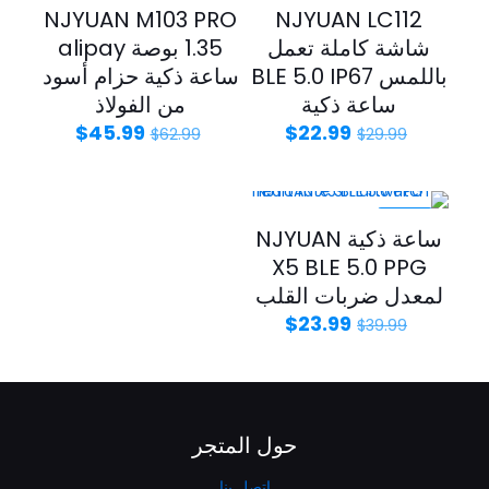
-27%
-23%
NJYUAN M103 PRO
NJYUAN LC112
شاشة كاملة تعمل
1.35 بوصة alipay
باللمس BLE 5.0 IP67
ساعة ذكية حزام أسود
ساعة ذكية
من الفولاذ
$
45.99
$
22.99
$
62.99
$
29.99
-40%
ساعة ذكية NJYUAN
X5 BLE 5.0 PPG
لمعدل ضربات القلب
$
23.99
$
39.99
حول المتجر
اتصل بنا