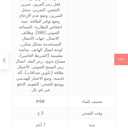
قفل رمز المرور، تمرين
التنفس، التمرين، سجل
التمرين، وضع عدم الإزعاج،
وضع توفير الطاقة، تنبيه
انخفاض البطارية، المساعد
الصوتي (SIRI)، وظائف
الاتصال، جهات الاتصال
المستخدمة بشكل متكرر،
لوحة اتصال الهاتف، شاشة
مقسمة (الشريط الجانبي)،
USD
مصباح يدوي، رمز النقد، اتصال
رمز المسح الضوئي، الأعمال
بطاقة (تكوين صداقات)، آلة
حاسبة، وضع الاختبار الهندسي
ووضع الشحن، التقويم، الدفع
عبر باي بال.
تصنيف للماء
IP68
وقت الشحن
3 ح
مدة
7 أيام