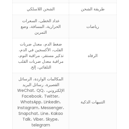
طريقة الشحن
الشحن اللاسلكي
عداد الخطى، السعرات
رياضات
الحرارية، المسافة، وضع
التمرين
ضغط الدم، معدل ضربات
القلب، الأكسجين في الدم،
الرفاه
تذكير مستقر، مراقبة النوم،
مراقبة معدل ضربات القلب
التلقائي، إلخ.
المكالمات الواردة، الرسائل
القصيرة، رسائل البريد
الإلكتروني، WeChat، QQ،
Facebook، Twitter،
التنبيهات الذكية
WhatsApp، LinkedIn،
Instagram، Messenger،
Snapchat، Line، Kakao
Talk، Viber، Skype،
telegram