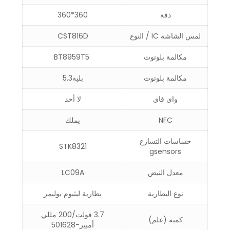
دقة
360*360
لمس الشاشة IC / النوع
CST816D
مكالمة بلوتوث
BT8959T5
مكالمة بلوتوث
بليه5.3
واي فاي
لا أحد
NFC
يملك
حساسات التسارع
STK8321
gsensors
معدل النبض
LC09A
نوع البطارية
بطارية ليثيوم بوليمر
3.7 فولت/200 مللي
كمية (علم)
أمبير-501628