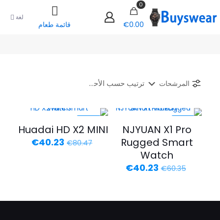
0
لغة
€0.00
قائمة طعام
المرشحات
-50%
-33%
Huadai HD X2 MINI
NJYUAN X1 Pro
Rugged Smart
السعر
السعر
€
40.23
€
80.47
الأصلي
الحالي
Watch
هو:
هو:
السعر
السعر
€
40.23
€
60.35
€40.23.
€80.47.
الأصلي
الحالي
هو:
هو:
€40.23.
€60.35.