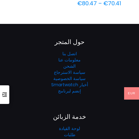
نطاق
€
80.47
–
€
70.41
تم التقييم
5.00
السعر:
من 5
من
خلال
حول المتجر
اتصل بنا
معلومات عنا
الشحن
سياسة الاسترجاع
سياسة الخصوصية
أخبار Smartwatch
إنضم لبرنامج
EUR
خدمة الزبائن
لوحة القيادة
طلبات