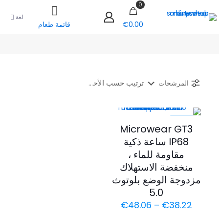
0
لغة
€0.00
قائمة طعام
المرشحات
-34%
Microwear GT3
IP68 ساعة ذكية
مقاومة للماء ،
منخفضة الاستهلاك
مزدوجة الوضع بلوتوث
5.0
نطاق
€
48.06
–
€
38.22
السعر: