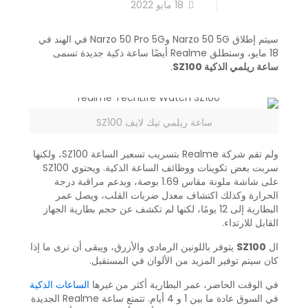
18 مايو 2022
سيتم إطلاق Narzo 50 5G وNarzo 50 Pro 5G في الهند في
18 مايو، وستطلق Realme أيضًا ساعة ذكية جديدة تسمى
ساعة ريلمي الذكية SZ100
.
ساعة ريلمي تيك لايف SZ100
ولم تقم شركة Realme بتسريب تسعير الساعة SZ100، ولكنها
سربت بعض تكوينات ووظائف الساعة الذكية. ويحتوي SZ100
على شاشة ملونة مقاس 1.69 بوصة، ويدعم مراقبة درجة
الحرارة وكذلك اكتشاف معدل ضربات القلب، ويصل عمر
البطارية إلى 12 يومًا، لكنها لم تكشف عن حجم بطارية الجهاز
القابل للارتداء.
ال
SZ100
يتوفر باللونين الرمادي والأزرق، ويبقى أن نرى ما إذا
كان سيتم توفير المزيد من الألوان في المستقبل.
في الوقت الحاضر، عمر البطارية أكثر من غيرها
الساعات الذكية
في السوق عادة ما بين 1 و 4 أيام. تتمتع ساعة Realme الجديدة