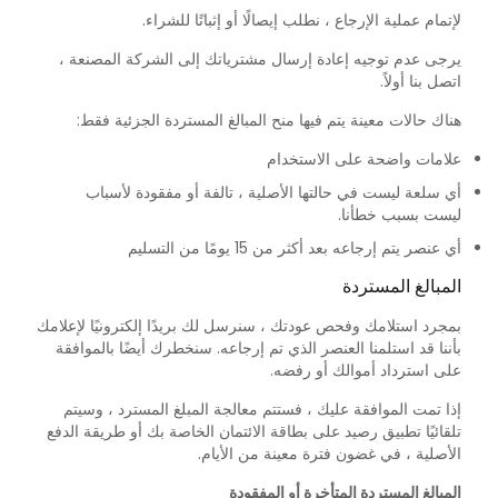
لإتمام عملية الإرجاع ، نطلب إيصالًا أو إثباتًا للشراء.
يرجى عدم توجيه إعادة إرسال مشترياتك إلى الشركة المصنعة ،
اتصل بنا أولاً.
هناك حالات معينة يتم فيها منح المبالغ المستردة الجزئية فقط:
علامات واضحة على الاستخدام
أي سلعة ليست في حالتها الأصلية ، تالفة أو مفقودة لأسباب
ليست بسبب خطأنا.
أي عنصر يتم إرجاعه بعد أكثر من 15 يومًا من التسليم
المبالغ المستردة
بمجرد استلامك وفحص عودتك ، سنرسل لك بريدًا إلكترونيًا لإعلامك
بأننا قد استلمنا العنصر الذي تم إرجاعه. سنخطرك أيضًا بالموافقة
على استرداد أموالك أو رفضه.
إذا تمت الموافقة عليك ، فستتم معالجة المبلغ المسترد ، وسيتم
تلقائيًا تطبيق رصيد على بطاقة الائتمان الخاصة بك أو طريقة الدفع
الأصلية ، في غضون فترة معينة من الأيام.
المبالغ المستردة المتأخرة أو المفقودة