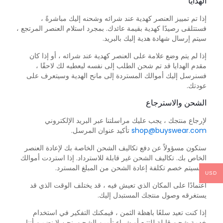
الهدايا
إذا تم تمييز العنصر كهدية عند شرائه وشحنه إليك مباشرةً ،
فستتلقى رصيدًا كهدية بقيمة عائدك. بمجرد استلام العنصر المرتجع ،
سيتم إرسال شهادة هدية إليك بالبريد.
إذا لم يتم وضع علامة على العنصر كهدية عند شرائه ، أو إذا كان
مقدم الهدايا قد تم شحن الطلب إلى نفسه ليعطيه لك لاحقًا ،
فسنرسل إليك أموالك المستردة إلى مانح الهدية وسيتعرف على
عودتك.
الشحن والاسترجاع
لإرجاع منتجك ، يجب عليك مراسلتنا عبر البريد الإلكتروني
shop@buyswear.com
تأكيد عنوان المرسل.
ستكون مسؤولاً عن دفع تكاليف الشحن الخاصة بك لإعادة العنصر
الخاص بك. تكاليف الشحن غير قابلة للاسترداد. إذا استردت أموالك
، فسيتم خصم تكلفة إعادة الشحن من المبلغ المسترد.
USD
اعتمادًا على المكان الذي تعيش فيه ، قد يختلف الوقت الذي قد
يستغرقه وصول منتجك المستبدل إليك.
إذا كنت تعيد سلعًا باهظة الثمن ، فيمكنك التفكير في استخدام
خدمة شحن قابلة للتتبع أو شراء تأمين الشحن. نحن لا نضمن أننا