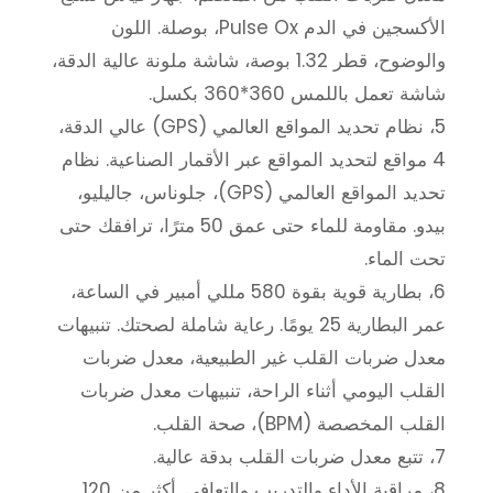
الأكسجين في الدم Pulse Ox، بوصلة. اللون
والوضوح، قطر 1.32 بوصة، شاشة ملونة عالية الدقة،
شاشة تعمل باللمس 360*360 بكسل.
5، نظام تحديد المواقع العالمي (GPS) عالي الدقة،
4 مواقع لتحديد المواقع عبر الأقمار الصناعية. نظام
تحديد المواقع العالمي (GPS)، جلوناس، جاليليو،
بيدو. مقاومة للماء حتى عمق 50 مترًا، ترافقك حتى
تحت الماء.
6، بطارية قوية بقوة 580 مللي أمبير في الساعة،
عمر البطارية 25 يومًا. رعاية شاملة لصحتك. تنبيهات
معدل ضربات القلب غير الطبيعية، معدل ضربات
القلب اليومي أثناء الراحة، تنبيهات معدل ضربات
القلب المخصصة (BPM)، صحة القلب.
7، تتبع معدل ضربات القلب بدقة عالية.
8، مراقبة الأداء والتدريب والتعافي. أكثر من 120