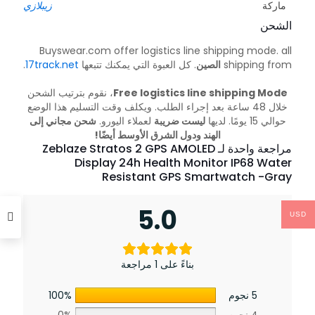
ماركة
زيبلازي
الشحن
Buyswear.com offer logistics line shipping mode. all
shipping from
الصين
. كل العبوة التي يمكنك تتبعها
17track.net
.
Free logistics line shipping Mode
، نقوم بترتيب الشحن
خلال 48 ساعة بعد إجراء الطلب. ويكلف وقت التسليم هذا الوضع
حوالي 15 يومًا. لديها
ليست ضريبة
لعملاء اليورو.
شحن مجاني إلى
الهند ودول الشرق الأوسط أيضًا!
مراجعة واحدة لـ
Zeblaze Stratos 2 GPS AMOLED
Display 24h Health Monitor IP68 Water
Resistant GPS Smartwatch -Gray
5.0
USD
بناءً على 1 مراجعة
5 نجوم
100%