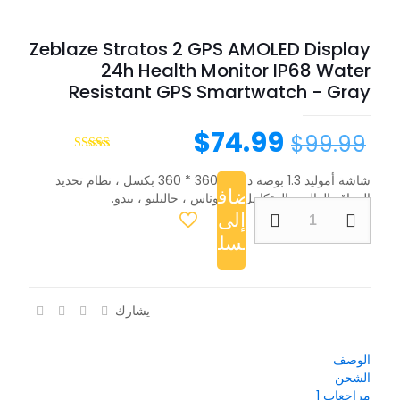
Zeblaze Stratos 2 GPS AMOLED Display
24h Health Monitor IP68 Water
Resistant GPS Smartwatch - Gray
$
74.99
$
99.99
تم التقييم بـ
5.00
من 5
شاشة أموليد 1.3 بوصة دائمًا ، 360 * 360 بكسل ، نظام تحديد
بناءً على
إضافة
المواقع العالمي المتكامل ، جلوناس ، جاليليو ، بيدو.
تقييم عميل
واحد
إلى
السلة
يشارك
الوصف
الشحن
مراجعات
1