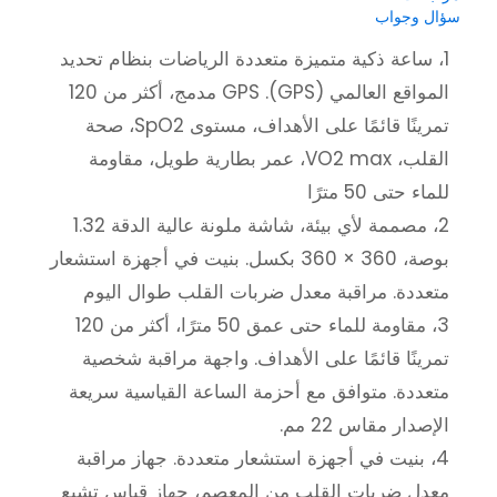
سؤال وجواب
1، ساعة ذكية متميزة متعددة الرياضات بنظام تحديد
المواقع العالمي (GPS). GPS مدمج، أكثر من 120
تمرينًا قائمًا على الأهداف، مستوى SpO2، صحة
القلب، VO2 max، عمر بطارية طويل، مقاومة
للماء حتى 50 مترًا
2، مصممة لأي بيئة، شاشة ملونة عالية الدقة 1.32
بوصة، 360 × 360 بكسل. بنيت في أجهزة استشعار
متعددة. مراقبة معدل ضربات القلب طوال اليوم
3، مقاومة للماء حتى عمق 50 مترًا، أكثر من 120
تمرينًا قائمًا على الأهداف. واجهة مراقبة شخصية
متعددة. متوافق مع أحزمة الساعة القياسية سريعة
الإصدار مقاس 22 مم.
4، بنيت في أجهزة استشعار متعددة. جهاز مراقبة
معدل ضربات القلب من المعصم، جهاز قياس تشبع