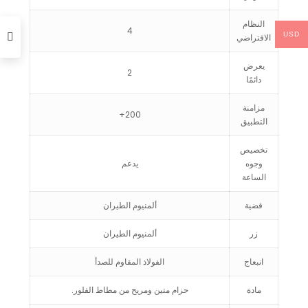
النظام
4
USD
الافتراضي
يعرض
2
دائمًا
مزامنة
200+
التطبيق
تخصيص
وجوه
يدعم
الساعة
قضية
ألمنيوم الطيران
زر
ألمنيوم الطيران
انبعاج
الفولاذ المقاوم للصدأ
مادة
حزام متين ومريح من مطاط الفلور.