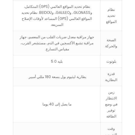
نظام تحديد المواقع العالمي (GPS) المتكامل،
نظام
وGLONASS، وGALILEO، وBEIDOU. نظام تحديد
تحديد
المواقع العالمي (GPS) المساعد لأوقات الإصلاح
المواقع
السريعة.
جهاز مراقبة معدل ضربات القلب من المعصم، جهاز
الصحة
مراقبة تشبع الأكسجين في الدم، مستشعر القرب،
والحركة
مقياس التسارع.
بلوتوث
بليه 5.0
قدرة
بطارية ليثيوم بول بسعة 180 مللي أمبير.
البطارية
زمن
الانتظار
في وضع
ما يصل إلى 40 يوما
توفير
الطاقة
وقت
التدريب