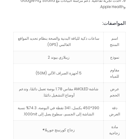
9، أحدث تجربة تفاعلية. دعم مزامنة البيانات مع Strava وGoogle Fit
وApple Health.
المواصفات:
اسم
ساعات ذكية للياقة البدنية والصحة بنظام تحديد المواقع
المنتج
العالمي (GPS).
نموذج
زيبلازي بيوند 2
مقاوم
5 أجهزة الصراف الآلي (50M)
للمياه
عرض
شاشة AMOLED مقاس 1.78 بوصة تعمل دائمًا، وتدعم
الحجم
أوضاع التشغيل دائمًا.
دقة
390*450 بكسل، 341 نقطة في البوصة، 74.3% نسبة
العرض
الشاشة إلى الجسم، سطوع يصل إلى 1000nit.
مادة
زجاج كورنينج جوريلا®
زجاجية