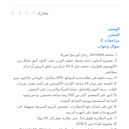
يشارك
الوصف
الشحن
مراجعات
0
سؤال وجواب
1، شاشة Amoled، زجاج كورنينج غوريلا.
2، مصنوع لأسلوب حياة نشيط، خفيف الوزن، لعب كامل، أنيق. هيكل من
الألومنيوم للطيران. خفيف مثل 42.4 جرام من دقيق الريش أو حزام
مطاطي.
3، بنيت دقيقة في نظام تحديد المواقع. GPS متكامل، جلوناس جاليليو، بيدو.
4، الصحة على مدار 24 ساعة، الإدارة، الأكسجين في الدم، معدل ضربات
القلب، درجة النوم والتحليل، صحة المرأة والتدريب على التنفس.
5، أنيق على المعصم. أكثر من 200 وجه ساعة مخصص، ودعم وجوه
الساعة المخصصة ووجوه الساعة البعيدة.
6، ابق على اتصال دفع الإخطارات. تخصيص الردود السريعة بسهولة. الرد
السريع متاح فقط على أجهزة أندرويد.
7، عمر البطارية طويل جدًا. عمر بطارية يصل إلى 40 يومًا.
8، مقاومة للماء حتى 5 ATM.