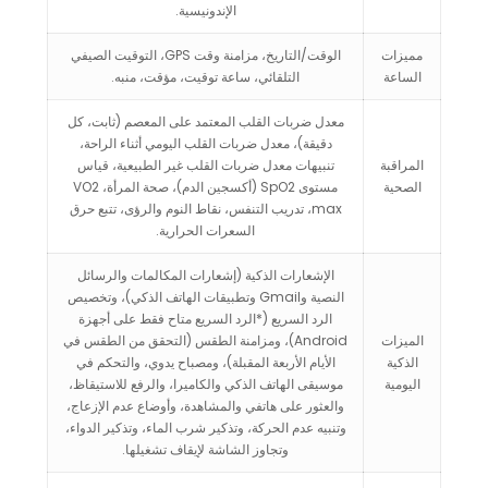
الإندونيسية.
مميزات
الوقت/التاريخ، مزامنة وقت GPS، التوقيت الصيفي
الساعة
التلقائي، ساعة توقيت، مؤقت، منبه.
معدل ضربات القلب المعتمد على المعصم (ثابت، كل
دقيقة)، معدل ضربات القلب اليومي أثناء الراحة،
المراقبة
تنبيهات معدل ضربات القلب غير الطبيعية، قياس
الصحية
مستوى SpO2 (أكسجين الدم)، صحة المرأة، VO2
max، تدريب التنفس، نقاط النوم والرؤى، تتبع حرق
السعرات الحرارية.
الإشعارات الذكية (إشعارات المكالمات والرسائل
النصية وGmail وتطبيقات الهاتف الذكي)، وتخصيص
الرد السريع (*الرد السريع متاح فقط على أجهزة
الميزات
Android)، ومزامنة الطقس (التحقق من الطقس في
الذكية
الأيام الأربعة المقبلة)، ومصباح يدوي، والتحكم في
اليومية
موسيقى الهاتف الذكي والكاميرا، والرفع للاستيقاظ،
والعثور على هاتفي والمشاهدة، وأوضاع عدم الإزعاج،
وتنبيه عدم الحركة، وتذكير شرب الماء، وتذكير الدواء،
وتجاوز الشاشة لإيقاف تشغيلها.