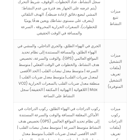
سجل النشاط، عداد الخطوات، الوقوف، شريط التحرك
(يتم عرضه على الجهاز بعد فترة من عدم النشاط؛
ميزات
المشي لبضع دقائق لإعادة ضبطه)، الهدف التلقائي
تتبع
(يتعرف على مستوى نشاطك ويعين هدفًا يوميًا
النشاط
للخطوات)، السعرات الحرارية المحروقة ، السرعة
والمسافة في الوقت الحقيقي.
الجري في الهواء الطلق، والجري الداخلي، والمشي في
الهواء الطلق، والمسافة المستندة إلى نظام تحديد
ميزات
المواقع العالمي (GPS)، والوقت والسرعة، تخصيص
التشغيل
هدف النشاط، والخطوات في الوقت الفعلي | متوسط
(ملفات
السرعة | متوسط معدل نبضات القلب | الحد الأقصى
تعريف
لمعدل ضربات القلب| متوسط معدل ضربات القلب |
التشغيل
منطقة معدل ضربات القلب بالسعرات الحرارية (VO2
المتوفرة)
Max | اللاهوائية | الهوائية | المكثفة | الخفيفة) سجل
النشاط على الساعة
ميزات
ركوب الدراجات في الهواء الطلق، ركوب الدراجات في
ركوب
الأماكن المغلقة المسافة والوقت والسرعة المستندة
الدراجات
إلى نظام تحديد المواقع العالمي (GPS) تخصيص هدف
(ملفات
النشاط متوسط السرعة | متوسط معدل نبضات القلب |
تعريف
الحد الأقصى لمعدل ضربات القلب| متوسط معدل
ركوب
ضربات القلب | منطقة معدل ضربات القلب بالسعرات