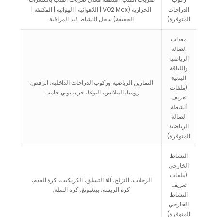
الدراجات
الحرارية (VO2 Max | اللاهوائية | الهوائية | المكثفة |
المتوفرة)
الخفيفة) سجل النشاط قيد المراقبة
معدات
الصالة
الرياضية
واللياقة
البدنية
التمارين الرياضية وركوب الدراجات الداخلية، الرقص،
(ملفات
زومبا، البيلاتس، اليوغا، حرة، بوبي جامب.
تعريف
أنشطة
الصالة
الرياضية
المتوفرة)
النشاط
الخارجي
(ملفات
الرحلات، التزلج، آلة التسلق، الكريكيت، كرة القدم،
تعريف
كرة الريشة، بينغبونغ، كرة السلة.
النشاط
الخارجي
المتوفرة)