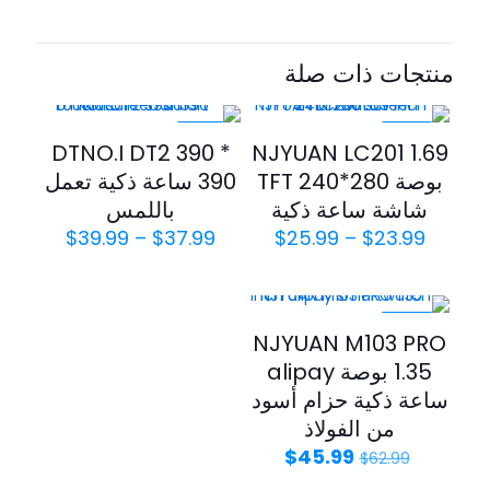
منتجات ذات صلة
-21%
-35%
DTNO.I DT2 390 *
NJYUAN LC201 1.69
بوصة TFT 240*280
390 ساعة ذكية تعمل
شاشة ساعة ذكية
باللمس
$
39.99
–
$
37.99
$
25.99
–
$
23.99
-27%
NJYUAN M103 PRO
1.35 بوصة alipay
ساعة ذكية حزام أسود
من الفولاذ
$
45.99
$
62.99