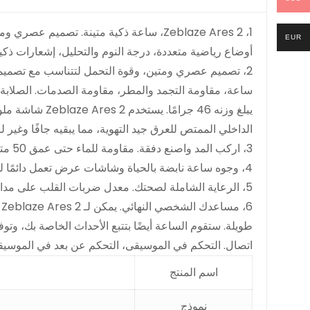
ATM)
rproof
EUR
1.09"
أوضاع رياضية متعددة، درجة النوم والتحليل، إشعارات ذكية، مقاومة للماء حتى 
HD
Color
ساعة، مقاومة التجمد والمطر، مقاومة الصدمات. الصلابة 
Screen
يبلغ وزنه 46 
الداخلي الممتص للعرق جيد التهوية، مما يبقيه جافًا وغير ل
3، اركب المد واصنع دفقة. مقاومة للماء حتى عمق 50 متر، ترافقك حتى تحت الماء. عمر بطارية طويل جدًا يصل إلى 14 يومًا، لمحاربة البرية معك.
4، وجوه ساعة نابضة بالحياة وشاشات عرض تعمل دائمًا لتناسب ذوقك. اصنع وارتد نمط حياتك على معصمك.
5، الرعاية الشاملة لصحتك. معدل ضربات القلب على مدار 24 ساعة، ومستوى SpO2، وضغط الدم، ونوعية النوم. مراقبة الأداء والتدريب والتعافي.
6
طويلة. ستقوم الساعة أيضًا بتتبع الأحداث الخاصة بك، وت
اتصال. التحكم في الموسيقى، التحكم عن بعد في الموسيق
اسم المنتج
نموذج