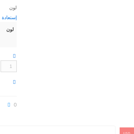
ا
لون
ه
إستعادة
99.
لون
كمية
Zeblaze
Ares
2
Rugged
0
Fashion
twatch
50M
(5
USD