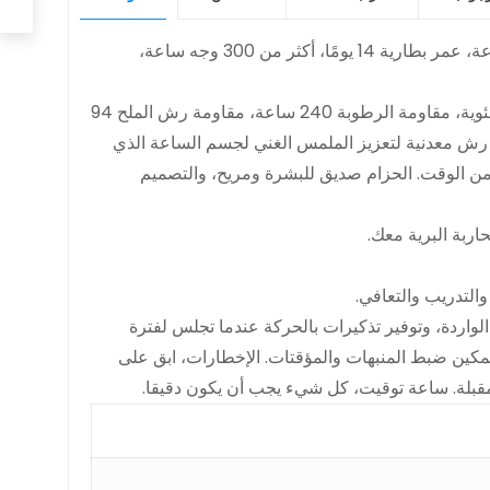
1، Zeblaze Ares 2، ساعة ذكية متينة. تصميم عصري ومتين، شاشة مستديرة عالية الدقة بالكامل، تتبع صحي على مدار 24 ساعة، عمر بطارية 14 يومًا، أكثر من 300 وجه ساعة،
2، تصميم عصري ومتين، وقوة التحمل لتتناسب مع تصميمك الخاص. مقاومة للحرارة 55 درجة مئوية، مقاومة البرد -40 درجة مئوية، مقاومة الرطوبة 240 ساعة، مقاومة رش الملح 94
ة رش معدنية لتعزيز الملمس الغني لجسم الساعة الذي
ملي عندما تتحقق من الوقت. الحزام صديق للبشرة ومريح، والتصميم
لمكالمات أو الرسائل الواردة، وتوفير تذكيرات بالحركة عندما تجلس لفترة
 تمكين ضبط المنبهات والمؤقتات. الإخطارات، ابق على
قبلة. ساعة توقيت، كل شيء يجب أن يكون دقيقا.