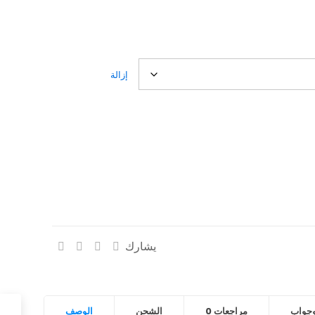
إزالة
يشارك
جواب
مراجعات
0
الشحن
الوصف