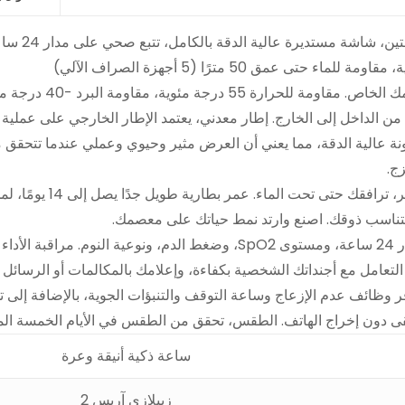
Wate
عمق 50 مترًا (5 أجهزة الصراف الآلي)
من الداخل إلى الخارج. إطار معدني، يعتمد الإطار الخارجي على عملي
جرامًا. يستخدم Zeblaze Ares 2 شاشة ملونة عالية الدقة، مما يعني أن العرض مثير وحيوي وع
زج.
، مساعدك الشخصي النهائي. يمكن لـ Zeblaze Ares 2 التعامل مع أجنداتك الشخصية بكفاءة، وإعلامك با
وفر وظائف عدم الإزعاج وساعة التوقف والتنبؤات الجوية، بالإضافة إلى
ى دون إخراج الهاتف. الطقس، تحقق من الطقس في الأيام الخمسة الم
ساعة ذكية أنيقة وعرة
زيبلازي آريس 2