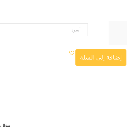
لأصلي
الحالي
و:
هو:
$36.99.
$59.
إضافة إلى السلة
Smar
سؤال و