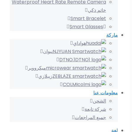
خاتم ذكي
Smart Bracelet
Smart Glasses
ماركة
هواداي
نيوان
DTNO.1
ميكرووير
زيبلازي
COLMI
معلومات عنا
الشحن
شركة تابعة
جميع المراجعات
لغة