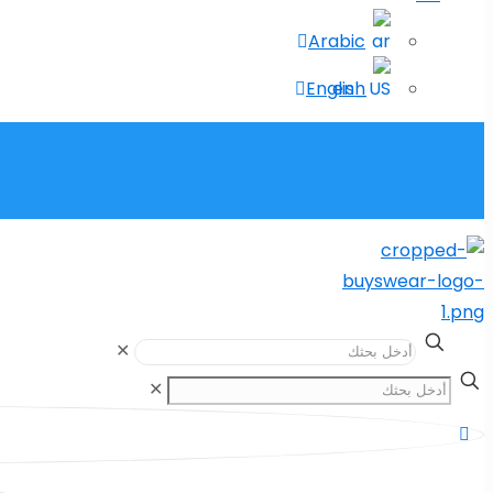
Arabic
English
✕
✕