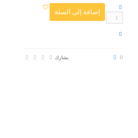
إضافة إلى السلة
كمية
NJYUAN
LA380
Smart
Ring
0
يشارك