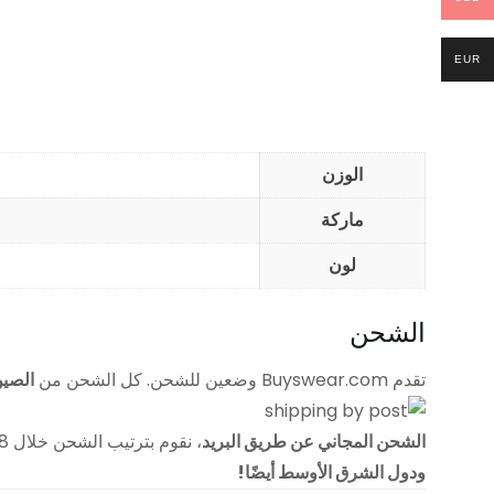
EUR
الوزن
ماركة
لون
الشحن
تقدم Buyswear.com وضعين للشحن. كل الشحن من
الصي
الشحن المجاني عن طريق البريد
، نقوم بترتيب الشحن خلال 48 ساعة بعد إجراء الطلب. ويكلف وقت التسليم هذا الوضع حوالي 15 يومًا. لديها
ودول الشرق الأوسط أيضًا!