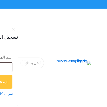
✕
تسجيل ال
اسم المس
تسجي
نسيت كل