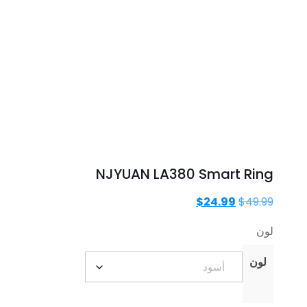
NJYUAN LA380 Smart Ring
السعر
السعر
$
24.99
$
49.99
الأصلي
الحالي
لون
هو:
هو:
$24.99.
$49.99.
لون