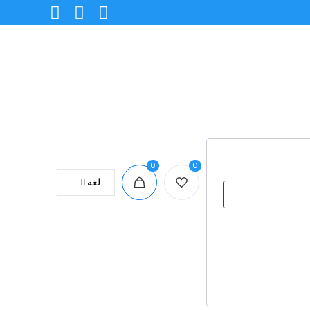
0
0
لغة