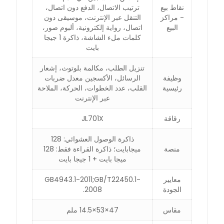
نقاط بيع
ترتيب الاتصال، الدفع دون اتصال،
- مراكز
التنقل عبر الإنترنت، موسيقى دون
البيع
اتصال، رواية إلكترونية، ألبوم صور،
كلمات ملء الشاشة، ذاكرة 1 جيجا
بايت
تنزيل الطلب، مكالمة بلوتوث، إشعار
وظيفة
الرسائل، الأكسجين معدل ضربات
رئيسية
القلب، عدد الخطوات، الحركة، الملاحة
عبر الإنترنت
رقاقة
JL701X
ذاكرة الوصول العشوائي: 128
منصة
ميجابايت؛ ذاكرة القراءة فقط: 128
ميجا بايت + 1 جيجا بايت
معايير
GB4943.1-2011;GB/T22450.1-
الجودة
2008.
مقاس
47×53×14.5 ملم