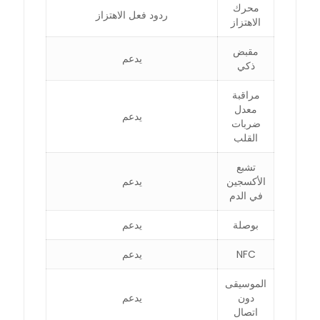
محرك
ردود فعل الاهتزاز
الاهتزاز
مقبض
يدعم
ذكي
مراقبة
معدل
يدعم
ضربات
القلب
تشبع
الأكسجين
يدعم
في الدم
بوصلة
يدعم
NFC
يدعم
الموسيقى
دون
يدعم
اتصال