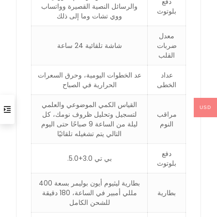
دفع
والرسائل النصية القصيرة وواتساب
بلوتوث
ووي تشات وما إلى ذلك
معدل
ضربات
شاشة تلقائية 24 ساعة
القلب
عداد
عد الخطوات اليومية، وحرق السعرات
الخطى
الحرارية في الصباح
القياس الكمي الموضوعي والعلمي
USD
مراقب
لتسجيل وتحليل ظروف نومك، كل
النوم
ليلة من الساعة 9 صباحًا حتى اليوم
التالي يتم تشغيله تلقائيًا
دفع
بي تي 3.0+5.0.
بلوتوث
بطارية ليثيوم أيون بوليمر بسعة 400
بطارية
مللي أمبير في الساعة، 180 دقيقة
للشحن الكامل