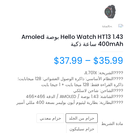
Hello Watch HT13 1.43 بوصة Amoled
400mAh ساعة ذكية
$
37.99
–
$
35.99
????الشريحة: JL701X
????النظام الأساسي: ذاكرة الوصول العشوائي: 128 ميجابايت؛
ذاكرة القراءة فقط: 128 ميجا بايت + 1 جيجا بايت
????الشاحن: شاحن لاسلكي
????الشاشة: 1.43 بوصة / AMOLED / الدقة 466×466
????البطارية: بطارية ليثيوم أيون بوليمر بسعة 400 مللي أمبير
حزام من الجلد
حزام معدني
مادة الشريط
حزام سيليكون