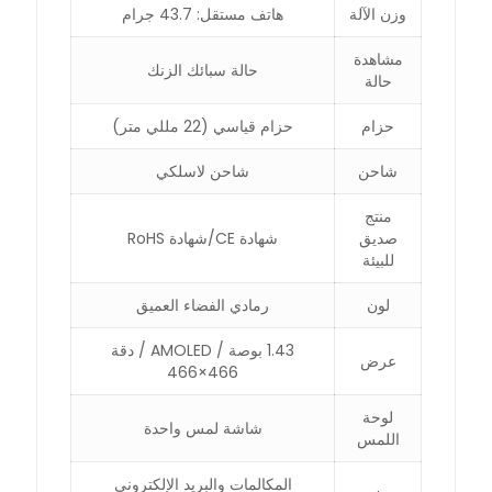
وزن الآلة
هاتف مستقل: 43.7 جرام
مشاهدة
حالة سبائك الزنك
حالة
حزام
حزام قياسي (22 مللي متر)
شاحن
شاحن لاسلكي
منتج
صديق
شهادة CE/شهادة RoHS
للبيئة
لون
رمادي الفضاء العميق
1.43 بوصة / AMOLED / دقة
عرض
466×466
لوحة
شاشة لمس واحدة
اللمس
المكالمات والبريد الإلكتروني