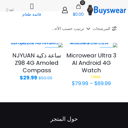
0
لغة
$0.00
قائمة طعام
المرشحات
-50%
-30%
Microwear Ultra 3
ساعة ذكية NJYUAN
Z98 4G Amoled
AI Android 4G
Compass
Watch
السعر
السعر
$
29.99
$
59.99
نطاق
الأصلي
الحالي
$
79.99
–
$
69.99
تم التقييم
5.00
السعر:
هو:
هو:
من 5
من
$59.99.
$29.99.
خلال
حول المتجر