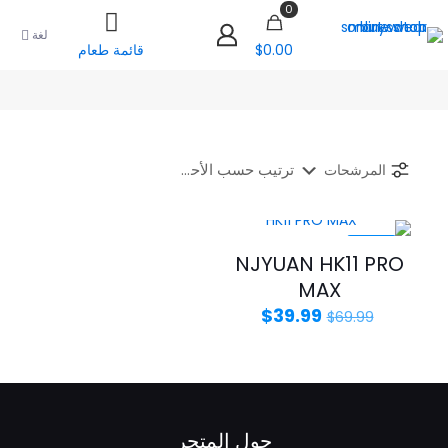
0
لغة
$0.00
قائمة طعام
المرشحات
-43%
NJYUAN HK11 PRO
MAX
السعر
السعر
$
39.99
$
69.99
الأصلي
الحالي
هو:
هو:
$39.99.
$69.99.
حول المتجر