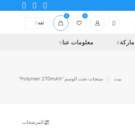
0
0
لغة
ماركة
معلومات عنا
بيت
منتجات تحت الوسم “Polymer 270mAh”
المرشحات