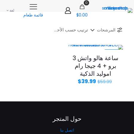
0
لغة
$0.00
قائمة طعام
المرشحات
-33%
ساعة هالو واتش 3
برو + 4 جيجا رام
اموليد الذكية
السعر
السعر
$
39.99
$
59.99
الأصلي
الحالي
هو:
هو:
$39.99.
$59.99.
حول المتجر
اتصل بنا