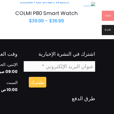
-35%
COLMI P80 Smart Watch
USD
نطاق
$
39.99
–
$
36.99
السعر:
EUR
من
خلال
اشترك في النشرة الإخبارية
وقت الع
الإثنين، الج
09:00 صباحا - 06:00 مساءا
السبت
10:00 ص - 5:00 م
طرق الدفع