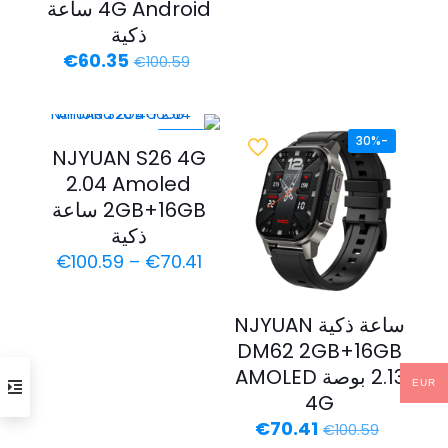
4G Android ساعة
ذكية
السعر
السعر
€
60.35
€
100.59
الأصلي
الحالي
هو:
هو:
€60.35.
€100.59.
-30%
-30%
NJYUAN S26 4G
2.04 Amoled
2GB+16GB ساعة
ذكية
نطاق
€
100.59
–
€
70.41
السعر:
من
ساعة ذكية NJYUAN
خلال
DM62 2GB+16GB
2.13 بوصة AMOLED
EUR
4G
السعر
السعر
€
70.41
€
100.59
الأصلي
الحالي