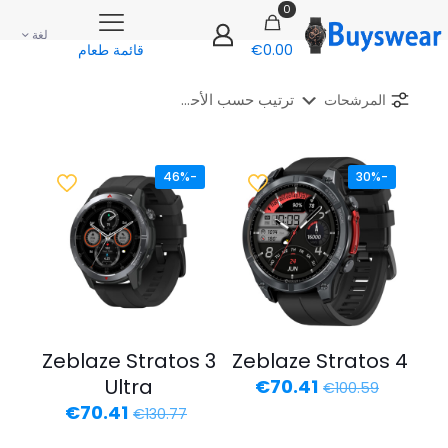
0
لغة
€0.00
قائمة طعام
المرشحات
-46%
-30%
Zeblaze Stratos 3
Zeblaze Stratos 4
السعر
السعر
Ultra
€
70.41
€
100.59
الأصلي
الحالي
السعر
السعر
€
70.41
€
130.77
هو:
هو:
الأصلي
الحالي
€70.41.
€100.59.