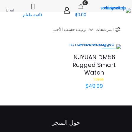
0
لغة
$0.00
قائمة طعام
المرشحات
-44%
NJYUAN DM56
Rugged Smart
Watch
$
49.99
تم التقييم
5.00
من 5
حول المتجر