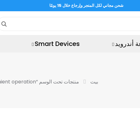
شحن مجاني لكل المتجر وإرجاع خلال 15 يومًا
 أندرويد
Smart Devices
بيت
منتجات تحت الوسم “dual physical buttons plus slide touch for convenient operation”