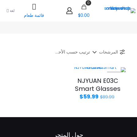
0
لغة
$0.00
قائمة طعام
المرشحات
-33%
NJYUAN E03C
Smart Glasses
السعر
السعر
$
59.99
$
89.99
الأصلي
الحالي
هو:
هو:
$59.99.
$89.99.
حول المتجر