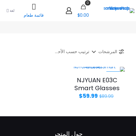
0
لغة
$0.00
قائمة طعام
المرشحات
-33%
NJYUAN E03C
Smart Glasses
السعر
السعر
$
59.99
$
89.99
الأصلي
الحالي
هو:
هو:
$59.99.
$89.99.
حول المتجر