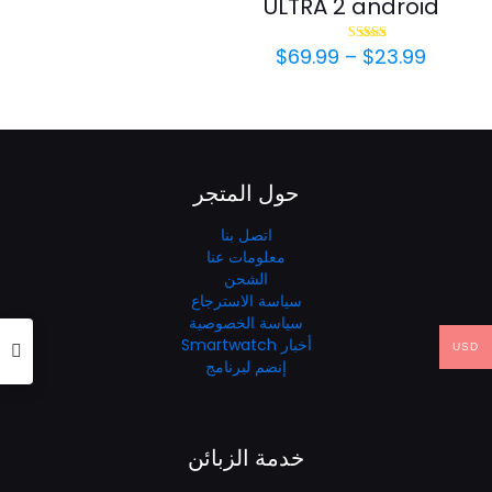
ULTRA 2 android
نطاق
$
69.99
–
$
23.99
تم التقييم
4.69
السعر:
من 5
من
خلال
حول المتجر
اتصل بنا
معلومات عنا
الشحن
سياسة الاسترجاع
سياسة الخصوصية
أخبار Smartwatch
USD
إنضم لبرنامج
خدمة الزبائن