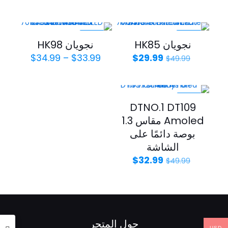
الأصلي
الحالي
الأصلي
الحالي
هو:
هو:
هو:
هو:
$32.99.
$49.99.
$29.99.
$49.99.
-43%
-40%
نجويان HK85
نجويان HK98
السعر
السعر
نطاق
$
34.99
–
$
33.99
$
29.99
$
49.99
الأصلي
الحالي
السعر:
هو:
هو:
من
$29.99.
$49.99.
خلال
-34%
DTNO.1 DT109
Amoled مقاس 1.3
بوصة دائمًا على
الشاشة
السعر
السعر
$
32.99
$
49.99
الأصلي
الحالي
هو:
هو:
$32.99.
$49.99.
حول المتجر
USD