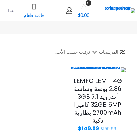
0
لغة
$0.00
قائمة طعام
المرشحات
-25%
LEMFO LEM T 4G
2.86 بوصة وشاشة
أندرويد 7.1 3GB
32GB 5MP كاميرا
2700mAh بطارية
ذكية
السعر
السعر
$
149.99
$
199.99
الأصلي
الحالي