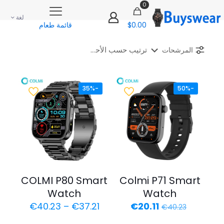
0
لغة
$0.00
قائمة طعام
المرشحات
-35%
-50%
COLMI P80 Smart
Colmi P71 Smart
Watch
Watch
السعر
السعر
نطاق
€
40.23
–
€
37.21
€
20.11
€
40.23
الأصلي
الحالي
السعر: