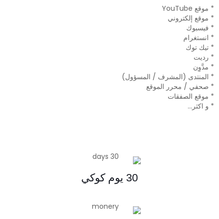
* موقع YouTube
* موقع إلكتروني
* فيسبوك
* انستغرام
* تيك توك
* رديت
* مدَّوِن
* المنتدى (المشرف / المسؤول)
* صحفي / محرر الموقع
* موقع الصفقات
* و اكثر…
30 يوم كوكي