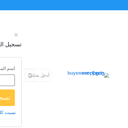
✕
تسجيل ال
اسم المس
تسجي
نسيت كل