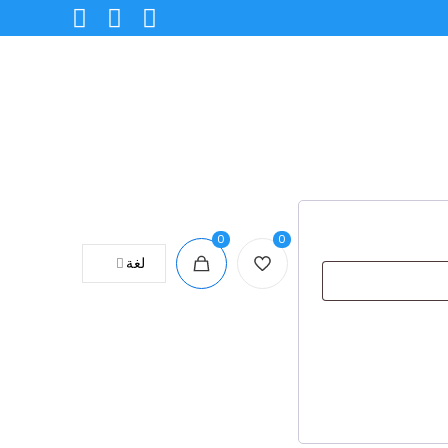
0
0
لغة