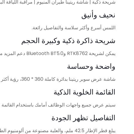
شريحة ذكية | شاشة ريتينا طيران المنيوم | مراقبة اللياقة البد
نحيف وأنيق
اللمس أسرع وأكثر سلاسة والتفاصيل رائعة.
شريحة ذاكرة ذكية وكبيرة الحجم
يمكن لشريحة RTK8762 وBluetooth BT5.0 دعم المزيد من الوظائف وسرعة الحساب الذكية والخوارزمية
واضحة وحساسة
شاشة عرض سوبر ريتينا بدائرة كاملة 360 * 360، رؤية أكثر وضوحًا.
القائمة الخلوية الذكية
سيتم عرض جميع واجهات الوظائف أمامك باستخدام القائمة الخ
التفاصيل تظهر الجودة
يبلغ قطر الإطار 42.5 ملم، والعلبة مصنوعة من ألومنيوم الطيران، وهو أكثر مقاومة للتآكل. متوفر باللون الأسود والذهبي والفضي.