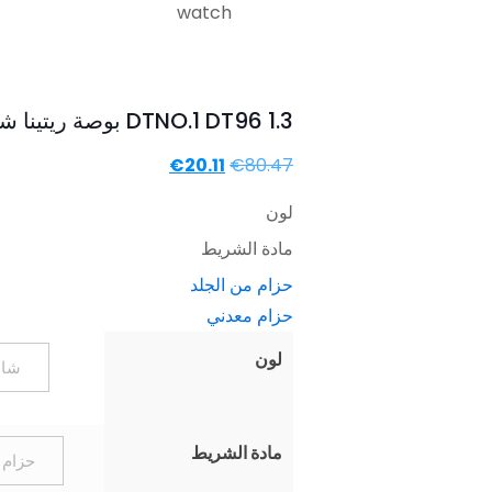
DTNO.1 DT96 1.3 بوصة ريتينا شاشة لمس كاملة 360 * 360 IP67 ساعة ذكية
السعر
السعر
€
20.11
€
80.47
الأصلي
الحالي
لون
هو:
هو:
مادة الشريط
€20.11.
€80.47.
حزام من الجلد
حزام معدني
لون
مادة الشريط