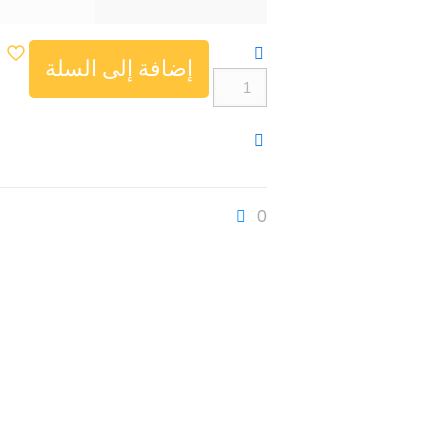
إضافة إلى السلة
كمية
DTNO.1
DT96
1.3
Inch
0
Retina
Full
Touch
Screen
360*360
IP67
smart
watch